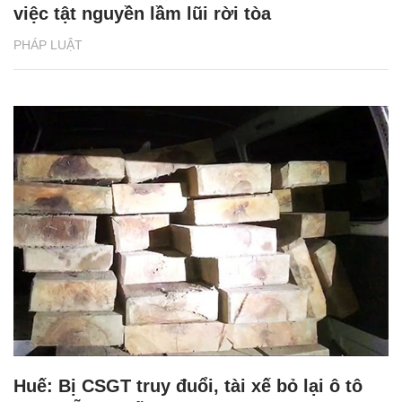
việc tật nguyền lầm lũi rời tòa
PHÁP LUẬT
Huế: Bị CSGT truy đuổi, tài xế bỏ lại ô tô