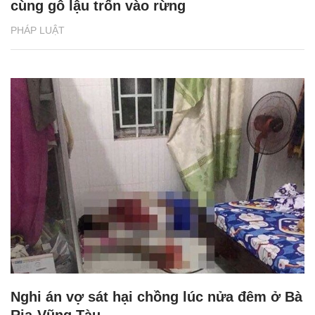
cùng gỗ lậu trốn vào rừng
PHÁP LUẬT
Nghi án vợ sát hại chồng lúc nửa đêm ở Bà