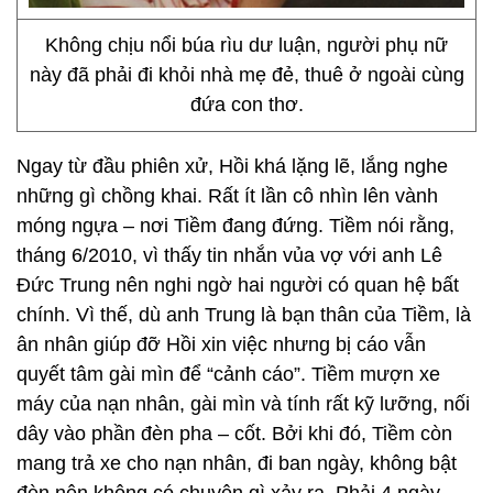
Không chịu nổi búa rìu dư luận, người phụ nữ
này đã phải đi khỏi nhà mẹ đẻ, thuê ở ngoài cùng
đứa con thơ.
Ngay từ đầu phiên xử, Hồi khá lặng lẽ, lắng nghe
những gì chồng khai. Rất ít lần cô nhìn lên vành
móng ngựa – nơi Tiềm đang đứng. Tiềm nói rằng,
tháng 6/2010, vì thấy tin nhắn vủa vợ với anh Lê
Đức Trung nên nghi ngờ hai người có quan hệ bất
chính. Vì thế, dù anh Trung là bạn thân của Tiềm, là
ân nhân giúp đỡ Hồi xin việc nhưng bị cáo vẫn
quyết tâm gài mìn để “cảnh cáo”. Tiềm mượn xe
máy của nạn nhân, gài mìn và tính rất kỹ lưỡng, nối
dây vào phần đèn pha – cốt. Bởi khi đó, Tiềm còn
mang trả xe cho nạn nhân, đi ban ngày, không bật