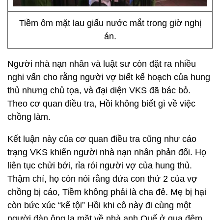
Tiềm ôm mặt lau giấu nước mắt trong giờ nghị
án.
Người nhà nạn nhân và luật sư còn đặt ra nhiều
nghi vấn cho rằng người vợ biết kế hoạch của hung
thủ nhưng chủ tọa, và đại diện VKS đã bác bỏ.
Theo cơ quan điều tra, Hồi không biết gì về việc
chồng làm.
Kết luận này của cơ quan điều tra cũng như cáo
trạng VKS khiến người nhà nạn nhân phản đối. Họ
liên tục chửi bới, rỉa rói người vợ của hung thủ.
Thậm chí, họ còn nói rằng đứa con thứ 2 của vợ
chồng bị cáo, Tiềm không phải là cha đẻ. Mẹ bị hại
còn bức xúc “kể tội” Hồi khi cô này đi cùng một
người đàn ông lạ mặt về nhà anh Quế ở qua đêm