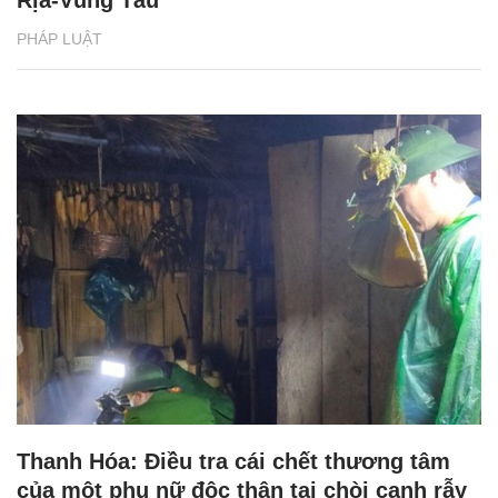
Rịa-Vũng Tàu
PHÁP LUẬT
Thanh Hóa: Điều tra cái chết thương tâm
của một phụ nữ độc thân tại chòi canh rẫy