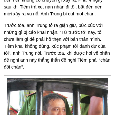
đèn nên không có chuyện gì xảy ra. Phải 4 ngày
sau khi Tiềm trả xe, nạn nhân đi tối, bật đèn nên
mới xảy ra vụ nổ. Anh Trung bị cụt một chân.
Trước tòa, anh Trung tỏ ra giận giữ, bức xúc với
những gì bị cáo khai nhận. “Từ trước tới nay, tôi
chưa làm gì để phải hổ thẹn với bản thân mình.
Tiềm khai không đúng, xúc phạm tới danh dự của
tôi”, anh Trung nói. Trước tòa, khi được hỏi về phần
đề nghị anh này thẳng thắn đề nghị Tiềm phải “chân
đổi chân”.