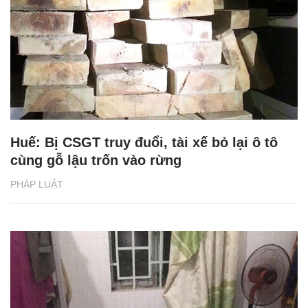
Huế: Bị CSGT truy đuổi, tài xế bỏ lại ô tô
cùng gỗ lậu trốn vào rừng
PHÁP LUẬT