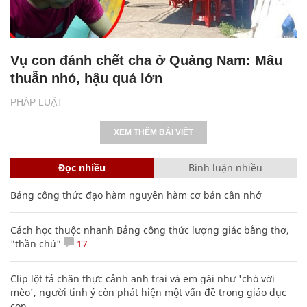
Vụ con đánh chết cha ở Quảng Nam: Mâu
thuẫn nhỏ, hậu quả lớn
PHÁP LUẬT
XEM THÊM BÀI VIẾT
Đọc nhiều
Bình luận nhiều
Bảng công thức đạo hàm nguyên hàm cơ bản cần nhớ
Cách học thuộc nhanh Bảng công thức lượng giác bằng thơ,
"thần chú"
17
Clip lột tả chân thực cảnh anh trai và em gái như 'chó với
mèo', người tinh ý còn phát hiện một vấn đề trong giáo dục
con