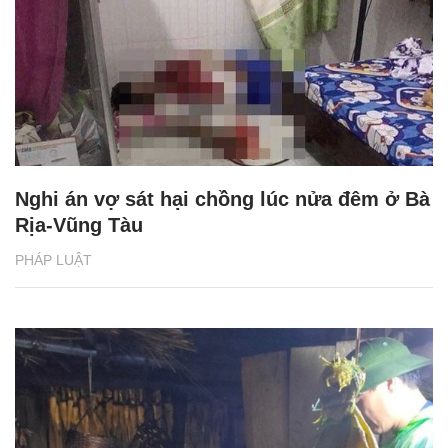
Nghi án vợ sát hại chồng lúc nửa đêm ở Bà
Rịa-Vũng Tàu
PHÁP LUẬT