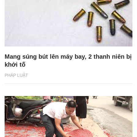
Mang súng bút lên máy bay, 2 thanh niên bị
khởi tố
PHÁP LUẬT