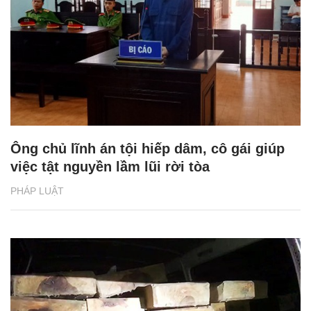
Ông chủ lĩnh án tội hiếp dâm, cô gái giúp
việc tật nguyền lầm lũi rời tòa
PHÁP LUẬT