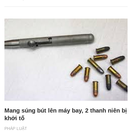
Mang súng bút lên máy bay, 2 thanh niên bị
khởi tố
PHÁP LUẬT