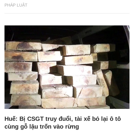
PHÁP LUẬT
Huế: Bị CSGT truy đuổi, tài xế bỏ lại ô tô
cùng gỗ lậu trốn vào rừng