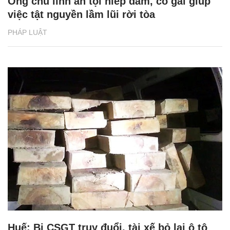
Ông chủ lĩnh án tội hiếp dâm, cô gái giúp
việc tật nguyền lầm lũi rời tòa
PHÁP LUẬT
Huế: Bị CSGT truy đuổi, tài xế bỏ lại ô tô