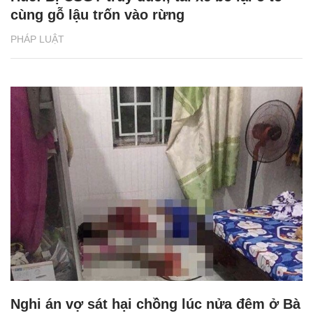
cùng gỗ lậu trốn vào rừng
PHÁP LUẬT
Nghi án vợ sát hại chồng lúc nửa đêm ở Bà