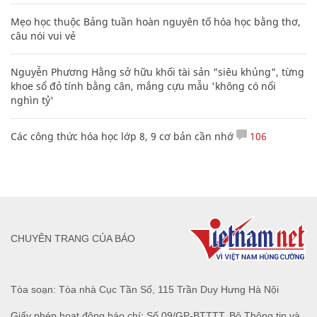
Mẹo học thuộc Bảng tuần hoàn nguyên tố hóa học bằng thơ,
câu nói vui vẻ
Nguyễn Phương Hằng sở hữu khối tài sản "siêu khủng", từng
khoe sổ đỏ tính bằng cân, mắng cựu mẫu 'không có nổi
nghìn tỷ'
Các công thức hóa học lớp 8, 9 cơ bản cần nhớ
106
CHUYÊN TRANG CỦA BÁO
Tòa soạn: Tòa nhà Cục Tần Số, 115 Trần Duy Hưng Hà Nội
Giấy phép hoạt động báo chí: Số 09/GP-BTTTT, Bộ Thông tin và