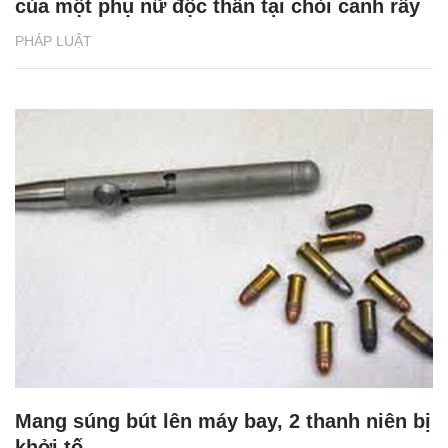
của một phụ nữ độc thân tại chòi canh rẫy
PHÁP LUẬT
Mang súng bút lên máy bay, 2 thanh niên bị
khởi tố