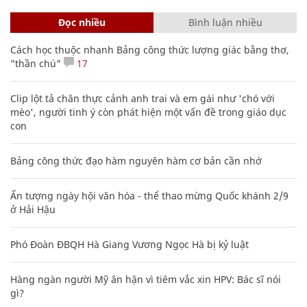
Đọc nhiều
Bình luận nhiều
Cách học thuộc nhanh Bảng công thức lượng giác bằng thơ,
"thần chú"
17
Clip lột tả chân thực cảnh anh trai và em gái như 'chó với
mèo', người tinh ý còn phát hiện một vấn đề trong giáo dục
con
Bảng công thức đạo hàm nguyên hàm cơ bản cần nhớ
Ấn tượng ngày hội văn hóa - thể thao mừng Quốc khánh 2/9
ở Hải Hậu
Phó Đoàn ĐBQH Hà Giang Vương Ngọc Hà bị kỷ luật
Hàng ngàn người Mỹ ân hận vì tiêm vắc xin HPV: Bác sĩ nói
gì?