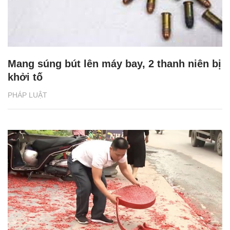
Mang súng bút lên máy bay, 2 thanh niên bị
khởi tố
PHÁP LUẬT