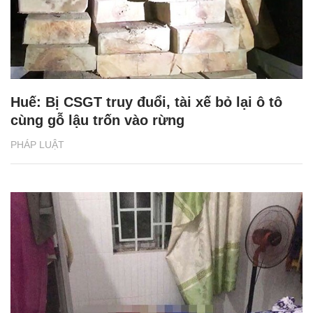
Huế: Bị CSGT truy đuổi, tài xế bỏ lại ô tô
cùng gỗ lậu trốn vào rừng
PHÁP LUẬT