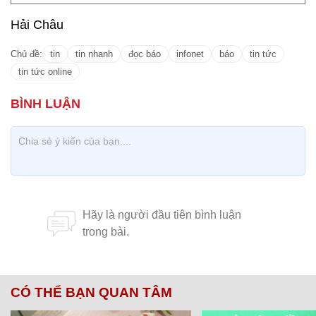
Hải Châu
Chủ đề:
tin
tin nhanh
đọc báo
infonet
báo
tin tức
tin tức online
CÓ THỂ BẠN QUAN TÂM