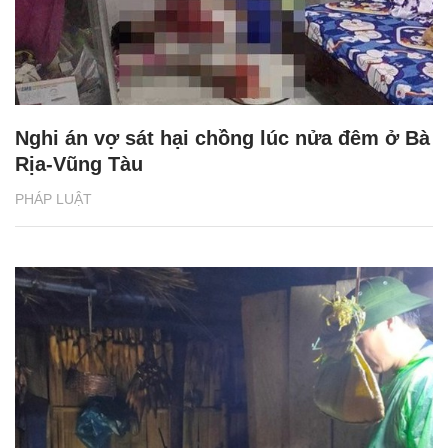
Nghi án vợ sát hại chồng lúc nửa đêm ở Bà
Rịa-Vũng Tàu
PHÁP LUẬT