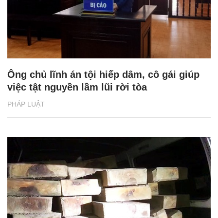
Ông chủ lĩnh án tội hiếp dâm, cô gái giúp
việc tật nguyền lầm lũi rời tòa
PHÁP LUẬT