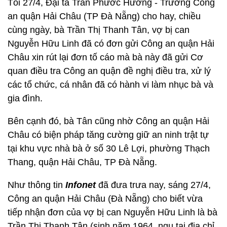
Tối 27/4, Đại tá Trần Phước Hương - Trưởng Công
an quận Hải Châu (TP Đà Nẵng) cho hay, chiều
cùng ngày, bà Trần Thị Thanh Tân, vợ bị can
Nguyễn Hữu Linh đã có đơn gửi Công an quận Hải
Châu xin rút lại đơn tố cáo mà bà này đã gửi Cơ
quan điều tra Công an quận đề nghị điều tra, xử lý
các tổ chức, cá nhân đã có hành vi làm nhục bà và
gia đình.
Bên cạnh đó, bà Tân cũng nhờ Công an quận Hải
Châu có biện pháp tăng cường giữ an ninh trật tự
tại khu vực nhà bà ở số 30 Lê Lợi, phường Thạch
Thang, quận Hải Châu, TP Đà Nẵng.
Như thông tin
Infonet
đã đưa trưa nay, sáng 27/4,
Công an quận Hải Châu (Đà Nẵng) cho biết vừa
tiếp nhận đơn của vợ bị can Nguyễn Hữu Linh là bà
Trần Thị Thanh Tân (sinh năm 1964, ngụ tại địa chỉ