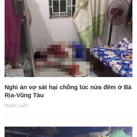
Nghi án vợ sát hại chồng lúc nửa đêm ở Bà
Rịa-Vũng Tàu
PHÁP LUẬT