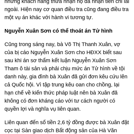
những khách hàng thừa nhận họ đã nhận tiền chi lãi
ngoài. Hiện nay cơ quan điều tra cũng đang điều tra
một vụ án khác với hành vi tương tự.
Nguyễn Xuân Sơn có thể thoát án Tử hình
Cũng trong sáng nay, bà Võ Thị Thanh Xuân, vợ
của bị cáo Nguyễn Xuân Sơn cho HĐXX biết sau
sau khi án sơ thẩm kết luận Nguyễn Xuân Sơn
Tham ô tài sản và phải chịu mức án Tử hình về tội
danh này, gia đình bà Xuân đã gửi đơn kêu cứu lên
cả Quốc hội. Vì tập trung kêu oan cho chồng, lại
hạn chế về kiến thức pháp luật nên bà Xuân đã
không có đơn kháng cáo với tư cách người có
quyền lợi và nghĩa vụ liên quan.
Liên quan đến số tiền 2,6 tỷ đồng được bà Xuân đặt
cọc tại Sàn giao dịch Bất động sản của Hà Văn