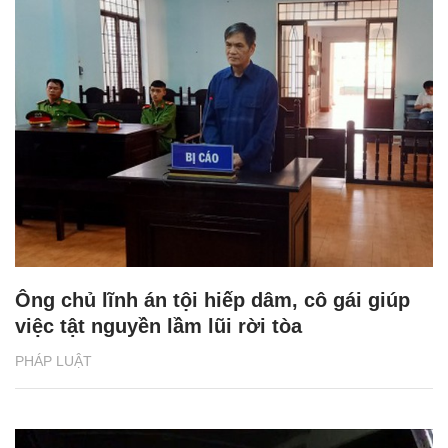
Ông chủ lĩnh án tội hiếp dâm, cô gái giúp
việc tật nguyền lầm lũi rời tòa
PHÁP LUẬT