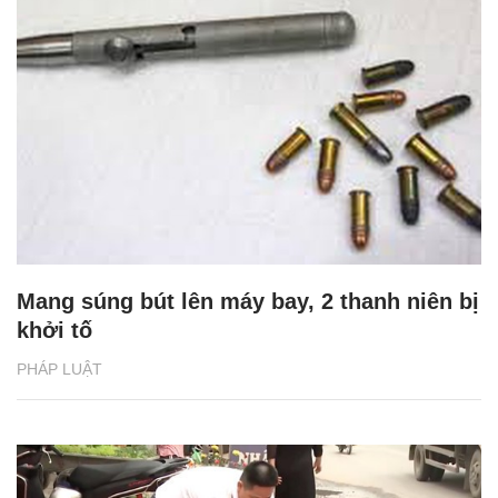
Mang súng bút lên máy bay, 2 thanh niên bị
khởi tố
PHÁP LUẬT