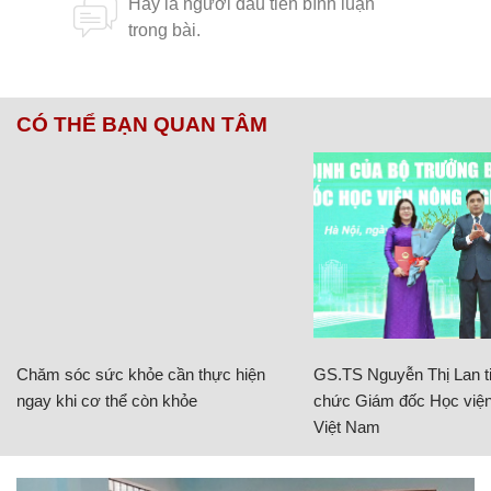
CÓ THỂ BẠN QUAN TÂM
Chăm sóc sức khỏe cần thực hiện
GS.TS Nguyễn Thị Lan ti
ngay khi cơ thể còn khỏe
chức Giám đốc Học viện
Việt Nam