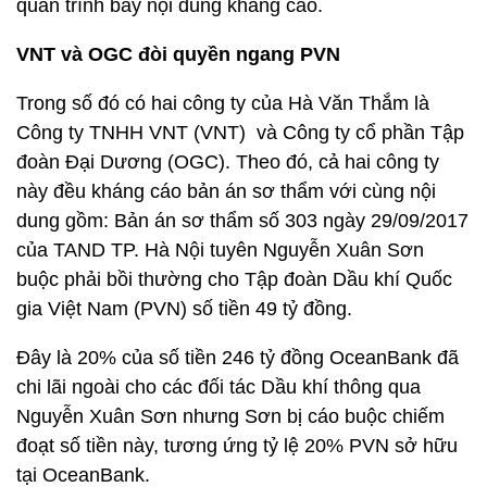
quan trình bày nội dung kháng cáo.
VNT và OGC đòi quyền ngang PVN
Trong số đó có hai công ty của Hà Văn Thắm là
Công ty TNHH VNT (VNT) và Công ty cổ phần Tập
đoàn Đại Dương (OGC). Theo đó, cả hai công ty
này đều kháng cáo bản án sơ thẩm với cùng nội
dung gồm: Bản án sơ thẩm số 303 ngày 29/09/2017
của TAND TP. Hà Nội tuyên Nguyễn Xuân Sơn
buộc phải bồi thường cho Tập đoàn Dầu khí Quốc
gia Việt Nam (PVN) số tiền 49 tỷ đồng.
Đây là 20% của số tiền 246 tỷ đồng OceanBank đã
chi lãi ngoài cho các đối tác Dầu khí thông qua
Nguyễn Xuân Sơn nhưng Sơn bị cáo buộc chiếm
đoạt số tiền này, tương ứng tỷ lệ 20% PVN sở hữu
tại OceanBank.