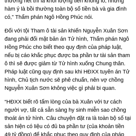
thường hết thì là khối lượng tiền khổng lồ, nhưng
hàm ý là bồi thường toàn bộ số tiền bà và gia đình
có,” Thẩm phán Ngô Hồng Phúc nói.
Đối với tội Tham ô tài sản khiến Nguyễn Xuân Sơn
đang phải đối mặt bản án Tử hình, Thẩm phán Ngô
Hồng Phúc cho biết theo quy định của pháp luật,
nếu bị cáo khắc phục được ba phần tư tài sản tham
ô thì sẽ được giảm từ Tử hình xuống Chung thân.
Pháp luật cũng quy định sau khi HĐXX tuyên án Tử
hình, Chủ tịch nước sẽ phê chuẩn, nên vợ chồng
Nguyễn Xuân Sơn không việc gì phải bi quan.
“HĐXX biết rõ tấm lòng của bà Xuân với tư cách
người vợ, tất cả sẵn sàng hy sinh miễn sao chồng
thoát án tử hình. Câu chuyện đặt ra là toàn bộ số tại
sản hiện có liệu có đủ ba phần tư (của khoản tiền
49 tỷ đồng) để khắc phục theo quy định của pháp