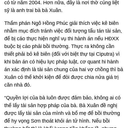
có từ năm 2004. Hơn nữa, đây là nơi thờ cúng liệt
sỹ là anh trai bà bà Xuân.
Thẩm phán Ngô Hồng Phúc giải thích việc kê biên
nhằm mục đích tránh việc đối tượng tẩu tán tài sản,
để bị cáo thực hiện nghĩ vụ thi hành án nếu HĐXX
buộc bị cáo phải bồi thường. Thực ra không cần
thiết phải bỏ kê biên (đối với biệt thự tại Ciputra) vì
khi bản án có hiệu lực pháp luật, cơ quant hi hành
án xác định là tài sản chung của hai vợ chồng thì bà
Xuân có thể khởi kiện để đòi được chia nửa giá trị
căn nhà đó.
“Quyền lợi của bà luôn được đảm bảo, không ai có
thể lấy tài sản hợp pháp của bà. Bà Xuân đề nghị
được lấy tài sản của mình và bố mẹ để bồi thường
để hy vọng Sơn thoát khỏi án tử hình. Nếu bồi