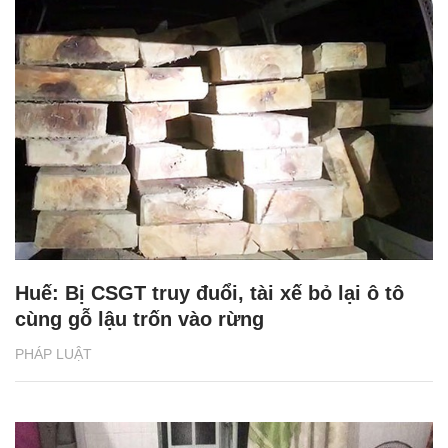
Huế: Bị CSGT truy đuổi, tài xế bỏ lại ô tô
cùng gỗ lậu trốn vào rừng
PHÁP LUẬT