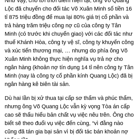
Như vậy, cho tới thời điểm hiện tại, ông Võ Quang
Lộc đã chuyển cho đối tác Võ Xuân Minh số tiền 16
tỉ 875 triệu đồng để mua lại 80% giá trị cổ phần và
trả hàng trăm triệu công nợ cũ của công ty Tân
Minh (có trước khi chuyển giao) với các đối tác như
thuế Khánh Hòa, công ty vệ sĩ, công ty khuyến công
và xúc tiến thương mại, … nhưng do phía ông Võ
Xuân Minh không thực hiện nghĩa vụ trả nợ cho
ngân hàng (khoản nợ tín dụng 14 tỉ nên công ty Tân
Minh (nay là công ty cổ phần kính Quang Lộc) đã bị
ngân hàng kê biên tài sản.
Dù hai lần bị xử thua tại cấp sơ thẩm và phúc thẩm,
nhưng ông Võ Quang Lộc vẫn kỳ vọng Tòa án cấp
cao sẽ thấu hiểu bản chất vụ việc nêu trên. Ông cho
biết sẽ theo đuổi vụ việc đến cùng, “vì đằng nào
cũng đã tán gia bại sản vì bị đối tác bán khoản nợ