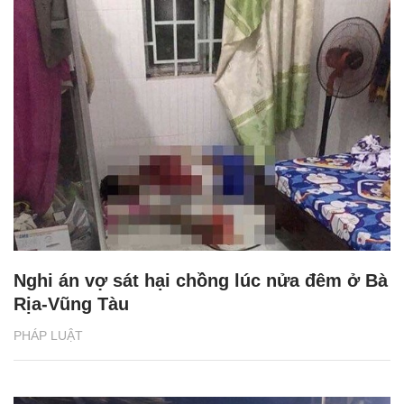
Nghi án vợ sát hại chồng lúc nửa đêm ở Bà
Rịa-Vũng Tàu
PHÁP LUẬT