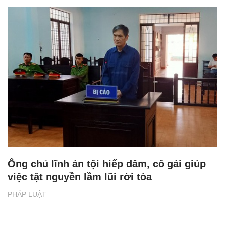
Ông chủ lĩnh án tội hiếp dâm, cô gái giúp
việc tật nguyền lầm lũi rời tòa
PHÁP LUẬT