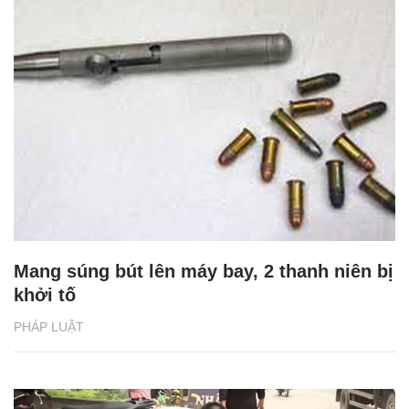
Mang súng bút lên máy bay, 2 thanh niên bị
khởi tố
PHÁP LUẬT