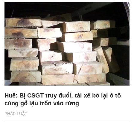
Huế: Bị CSGT truy đuổi, tài xế bỏ lại ô tô
cùng gỗ lậu trốn vào rừng
PHÁP LUẬT