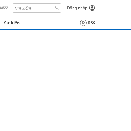
18822
Đăng nhập
Sự kiện
RSS