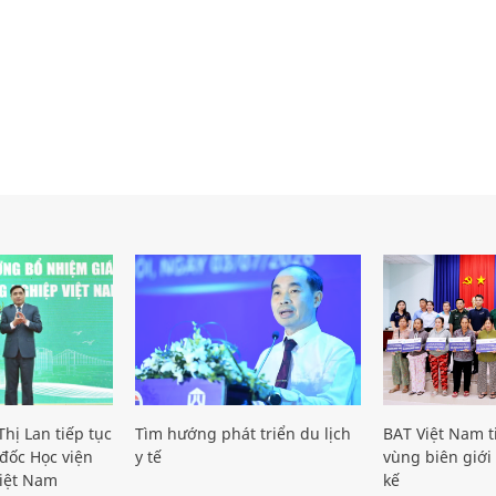
hị Lan tiếp tục
Tìm hướng phát triển du lịch
BAT Việt Nam t
đốc Học viện
y tế
vùng biên giới 
iệt Nam
kế