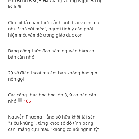
Phó Đoàn ĐBQH Hà Giang Vương Ngọc Hà bị
kỷ luật
Clip lột tả chân thực cảnh anh trai và em gái
như 'chó với mèo', người tinh ý còn phát
hiện một vấn đề trong giáo dục con
Bảng công thức đạo hàm nguyên hàm cơ
bản cần nhớ
20 số điện thoại ma ám bạn không bao giờ
nên gọi
Các công thức hóa học lớp 8, 9 cơ bản cần
nhớ
106
Nguyễn Phương Hằng sở hữu khối tài sản
"siêu khủng", từng khoe sổ đỏ tính bằng
cân, mắng cựu mẫu 'không có nổi nghìn tỷ'