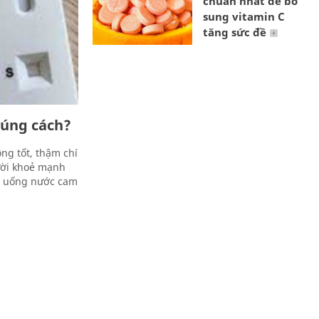
chuẩn nhất để bổ
sung vitamin C
tăng sức đề
đúng cách?
ng tốt, thậm chí
ười khoẻ mạnh
F0 uống nước cam