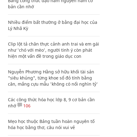
Bảng công thức đạo hàm nguyên hàm cơ
bản cần nhớ
Nhiều điểm bất thường ở bằng đại học của
Lý Nhã Kỳ
Clip lột tả chân thực cảnh anh trai và em gái
như 'chó với mèo', người tinh ý còn phát
hiện một vấn đề trong giáo dục con
Nguyễn Phương Hằng sở hữu khối tài sản
"siêu khủng", từng khoe sổ đỏ tính bằng
cân, mắng cựu mẫu 'không có nổi nghìn tỷ'
Các công thức hóa học lớp 8, 9 cơ bản cần
nhớ
106
Mẹo học thuộc Bảng tuần hoàn nguyên tố
hóa học bằng thơ, câu nói vui vẻ