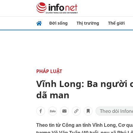
Đời sống
Thị trường
Thế giới
PHÁP LUẬT
Vĩnh Long: Ba người c
dã man
Theo tin từ Công an tỉnh Vĩnh Long, Cơ qu
tượng Võ Văn Tuấn (40 tuổi, ngụ xã Phú Lộ