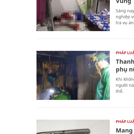
Vũng 
Sáng nay
nghiệp v
tra vụ á
PHÁP LU
Thanh
phụ nữ
Khi khôn
người nà
thể.
PHÁP LU
Mang 