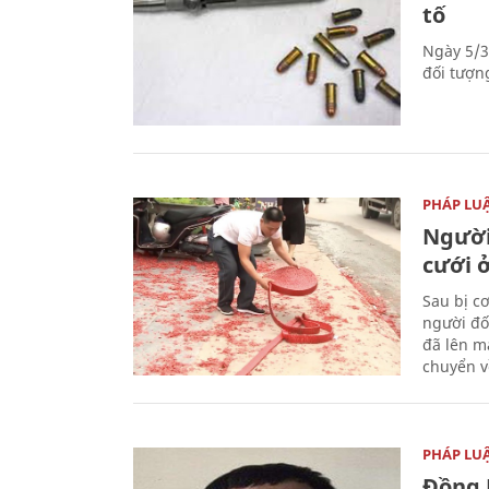
tố
Ngày 5/3
đối tượn
PHÁP LU
Người
cưới ở
Sau bị c
người đố
đã lên m
chuyển v
PHÁP LU
Đồng 