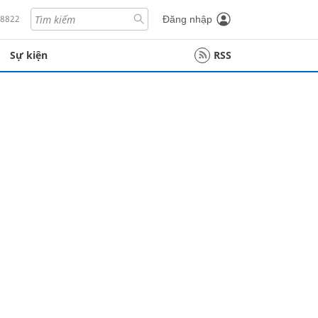
18822
Đăng nhập
Sự kiện
RSS