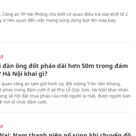
, Công an TP Hải Phòng cho biết cơ quan điều tra vừa khởi tố 2
g vì liên quan đến việc mang súng dạng bút lên máy bay.
ẬT
 đàn ông đốt pháo dài hơn 50m trong đám
 Hà Nội khai gì?
ơ quan công an tạm giữ hình sự, đối tượng Trần Văn Khang,
t pháo trong đám cưới ở xã Phù Lỗ (Sóc Sơn, Hà Nội) khai nhận
ạng xã hội đặt mua pháo của một người lạ mặt, được người bán
ề nơi tổ chức đám cưới.
ẬT
Nai: Nam thanh niên nổ súng khi chuyển đồ