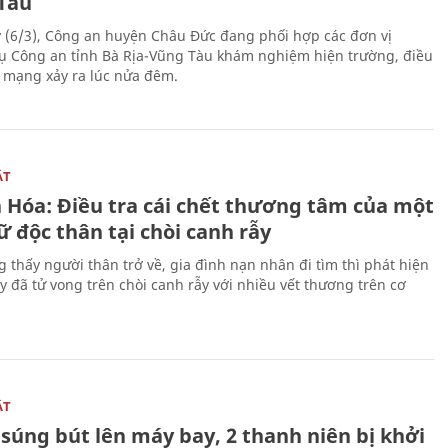
Tàu
 (6/3), Công an huyện Châu Đức đang phối hợp các đơn vị
ụ Công an tỉnh Bà Rịa-Vũng Tàu khám nghiệm hiện trường, điều
n mạng xảy ra lúc nửa đêm.
ẬT
 Hóa: Điều tra cái chết thương tâm của một
 độc thân tại chòi canh rẫy
g thấy người thân trở về, gia đình nạn nhân đi tìm thì phát hiện
y đã tử vong trên chòi canh rẫy với nhiều vết thương trên cơ
ẬT
súng bút lên máy bay, 2 thanh niên bị khởi