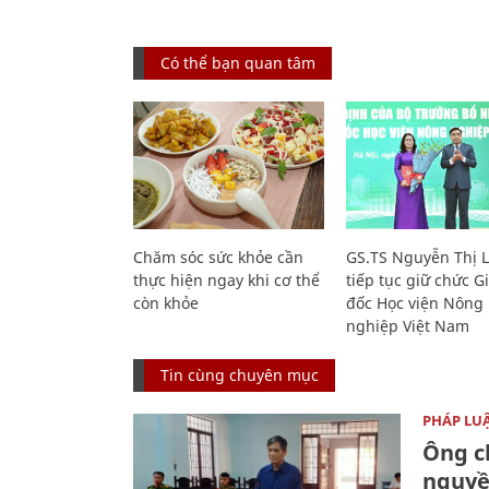
Có thể bạn quan tâm
Chăm sóc sức khỏe cần
GS.TS Nguyễn Thị 
thực hiện ngay khi cơ thể
tiếp tục giữ chức 
còn khỏe
đốc Học viện Nông
nghiệp Việt Nam
Tin cùng chuyên mục
PHÁP LU
Ông ch
nguyền