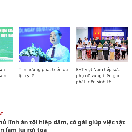
Lan
Tìm hướng phát triển du
BAT Việt Nam tiếp sức
Giám
lịch y tế
phụ nữ vùng biên giới
phát triển sinh kế
ẬT
ủ lĩnh án tội hiếp dâm, cô gái giúp việc tật
 lầm lũi rời tòa