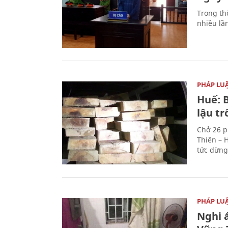
Trong thờ
nhiều lầ
PHÁP LU
Huế: B
lậu t
Chở 26 p
Thiên – 
tức dừng
PHÁP LU
Nghi á