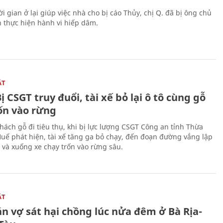
i gian ở lại giúp việc nhà cho bị cáo Thủy, chị Q. đã bị ông chủ
n thực hiện hành vi hiếp dâm.
ẬT
ị CSGT truy đuổi, tài xế bỏ lại ô tô cùng gỗ
rốn vào rừng
hách gỗ đi tiêu thụ, khi bị lực lượng CSGT Công an tỉnh Thừa
Huế phát hiện, tài xế tăng ga bỏ chạy, đến đoạn đường vắng lập
 và xuống xe chạy trốn vào rừng sâu.
ẬT
n vợ sát hại chồng lúc nửa đêm ở Bà Rịa-