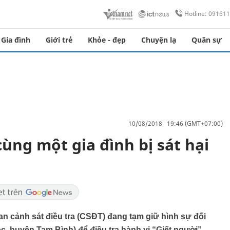
Hotline: 09161
Gia đình
Giới trẻ
Khỏe - đẹp
Chuyện lạ
Quân sự
10/08/2018 19:46 (GMT+07:00)
ùng một gia đình bị sát hại
an cảnh sát điều tra (CSĐT) đang tạm giữ hình sự đối
c, huyện Tam Bình) để điều tra hành vi “Giết người”.