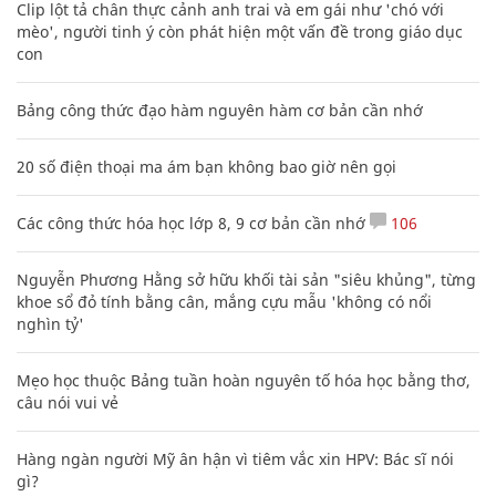
Clip lột tả chân thực cảnh anh trai và em gái như 'chó với
mèo', người tinh ý còn phát hiện một vấn đề trong giáo dục
con
Bảng công thức đạo hàm nguyên hàm cơ bản cần nhớ
20 số điện thoại ma ám bạn không bao giờ nên gọi
Các công thức hóa học lớp 8, 9 cơ bản cần nhớ
106
Nguyễn Phương Hằng sở hữu khối tài sản "siêu khủng", từng
khoe sổ đỏ tính bằng cân, mắng cựu mẫu 'không có nổi
nghìn tỷ'
Mẹo học thuộc Bảng tuần hoàn nguyên tố hóa học bằng thơ,
câu nói vui vẻ
Hàng ngàn người Mỹ ân hận vì tiêm vắc xin HPV: Bác sĩ nói
gì?