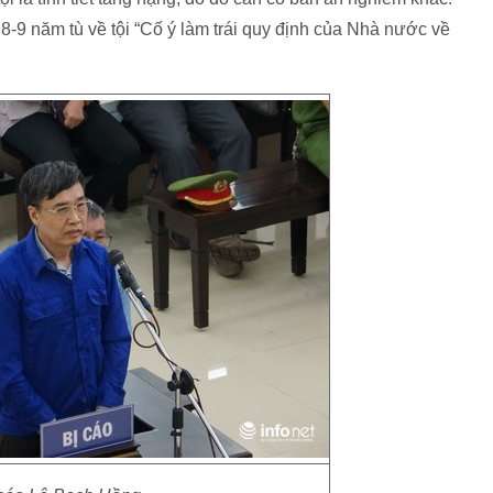
9 năm tù về tội “Cố ý làm trái quy định của Nhà nước về