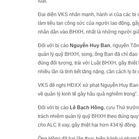
luật.
Đại diện VKS nhấn mạnh, hành vi của các bị cá
làm tiêu tan công sức của người lao động, g
nhân dân vào BHXH, nhất là những người già
Đối với bị cáo
Nguyễn Huy Ban
, nguyên Tổ
quản lý quỹ BHXH, song, ông Ban đã chỉ đạo 
đúng đối tượng, trái với Luật BHXH, gây thiệt
nhiều lần là tình tiết tăng nặng, cần cách ly bị
VKS đề nghị HĐXX xử phạt Nguyễn Huy Ban từ
về quản lý kinh tế gây hậu quả nghiêm trọng”.
Đối với bị cáo
Lê Bạch Hồng
, cựu Thứ trưở
trách nhiệm quản lý quỹ BHXH theo đúng quy 
cho ALC II vay, gây thiệt hại hơn 434 tỷ đồng.
Ông Hồng đã hai lần thực hiện hành vi phạm tộ