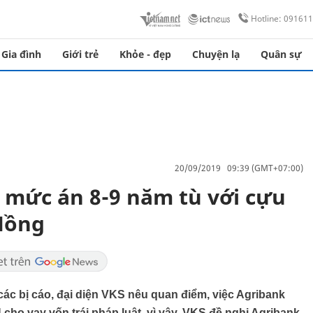
Hotline: 09161
Gia đình
Giới trẻ
Khỏe - đẹp
Chuyện lạ
Quân sự
20/09/2019 09:39 (GMT+07:00)
ị mức án 8-9 năm tù với cựu
Hồng
 các bị cáo, đại diện VKS nêu quan điểm, việc Agribank
cho vay vốn trái pháp luật, vì vậy, VKS đề nghị Agribank