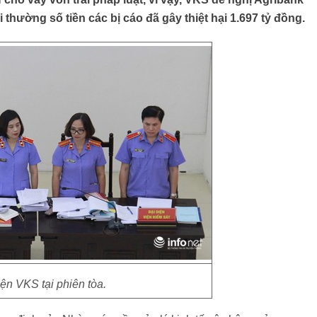
thường số tiền các bị cáo đã gây thiệt hại 1.697 tỷ đồng.
iện VKS tại phiên tòa.