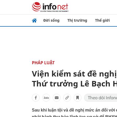
Đời sống
Thị trường
Thế giới
PHÁP LUẬT
Viện kiểm sát đề ngh
Thứ trưởng Lê Bạch 
Sau khi luận tội và đề nghị mức án đối với
phát hành thư bảo lãnh tạo cơ sở để BHXH 