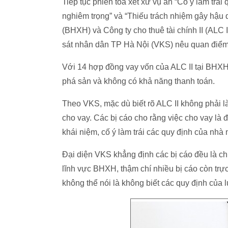
Tiếp tục phiên tòa xét xử vụ án “Cố ý làm trá
nghiêm trọng” và “Thiếu trách nhiệm gây hậu 
(BHXH) và Công ty cho thuê tài chính II (ALC I
sát nhân dân TP Hà Nội (VKS) nêu quan điểm 
Với 14 hợp đồng vay vốn của ALC II tại BHXH
phá sản và không có khả năng thanh toán.
Theo VKS, mặc dù biết rõ ALC II không phải
cho vay. Các bị cáo cho rằng việc cho vay là
khái niệm, cố ý làm trái các quy định của nhà
Đại diện VKS khẳng định các bị cáo đều là c
lĩnh vực BHXH, thậm chí nhiều bị cáo còn trự
không thể nói là không biết các quy định của l