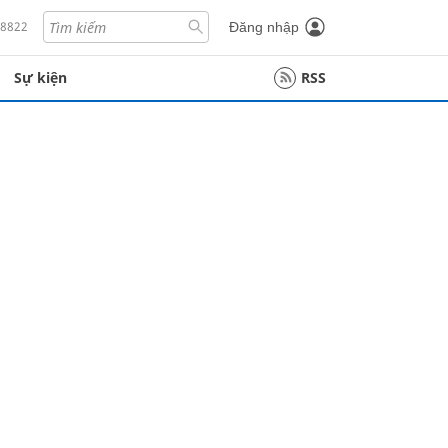
18822
Đăng nhập
Sự kiện
RSS