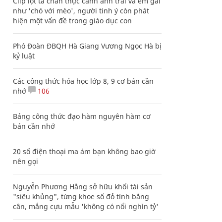
Clip lột tả chân thực cảnh anh trai và em gái
như 'chó với mèo', người tinh ý còn phát
hiện một vấn đề trong giáo dục con
Phó Đoàn ĐBQH Hà Giang Vương Ngọc Hà bị
kỷ luật
Các công thức hóa học lớp 8, 9 cơ bản cần
nhớ
106
Bảng công thức đạo hàm nguyên hàm cơ
bản cần nhớ
20 số điện thoại ma ám bạn không bao giờ
nên gọi
Nguyễn Phương Hằng sở hữu khối tài sản
"siêu khủng", từng khoe sổ đỏ tính bằng
cân, mắng cựu mẫu 'không có nổi nghìn tỷ'