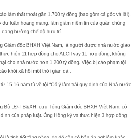
o làm thất thoát gần 1.700 tỷ đồng (bao gồm cả gốc và lãi),
ây dư luận hoang mang, làm giảm niềm tin của quần chúng
 đang hưởng chế độ hưu trí.
ng Giám đốc BHXH Việt Nam, là người được nhà nước giao
thực hiện 11 hợp đồng cho ALCII vay 11 hợp đồng, không
 hại cho nhà nước hơn 1.200 tỷ đồng. Việc bị cáo phạm tội
 cáo khỏi xã hội một thời gian dài.
 15-16 năm tù về tội “Cố ý làm trái quy định của Nhà nước
ng Bộ LĐ-TB&XH, cựu Tổng Giám đốc BHXH Việt Nam, có
định của pháp luật. Ông Hồng ký và thực hiện 3 hợp đồng
i là tình tiết tăng nặng, do đó cần có bản án nghiêm khắc.