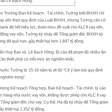
cáo Lê Bạch Hồng.
ên Trưởng Ban Kế hoạch - Tài chính, Tường biết BHXH chỉ
ay vốn theo quy định của Luật BHXH, nhưng Tường căn cứ
bank đã hết hiệu lực, tham mưu đề xuất cho ALCII vay vốn,
p đồng vay vốn, Tường ký nháy để Tổng giám đốc BHXH ký
ng đã quá hạn, gây thiệt hại hơn 1.697 tỷ đồng.
yễn Huy Ban và Lê Bạch Hồng. Bị cáo đã phạm tội nhiều lần
n cần thiết phải có một mức án nghiêm khắc.
ớc Tường từ 15-16 năm tù về tội “Cố ý làm trái quy định
nghiêm trọng”.
phòng Kế hoạch Tổng hợp, Ban Kế hoạch - Tài chính, bị cáo
n hàng nhà nước vay vốn, không được phép cho ALC II vay
ị Tổng giám đốc cho vay. Cụ thể, Hà đã ký nháy để Tổng giám
y thiệt hại 1.352 tỷ đồng.