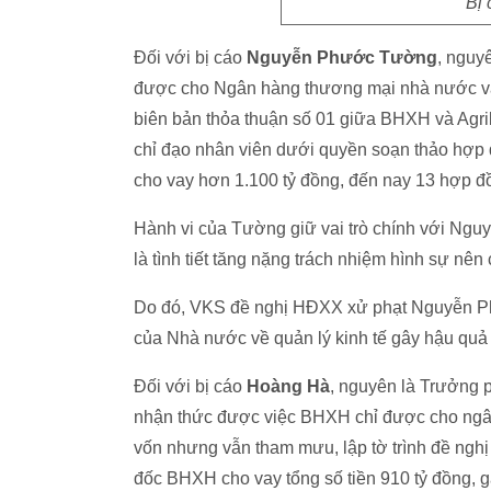
Bị 
Đối với bị cáo
Nguyễn Phước Tường
, nguy
được cho Ngân hàng thương mại nhà nước v
biên bản thỏa thuận số 01 giữa BHXH và Agri
chỉ đạo nhân viên dưới quyền soạn thảo hợ
cho vay hơn 1.100 tỷ đồng, đến nay 13 hợp đồ
Hành vi của Tường giữ vai trò chính với Ngu
là tình tiết tăng nặng trách nhiệm hình sự nê
Do đó, VKS đề nghị HĐXX xử phạt Nguyễn Phư
của Nhà nước về quản lý kinh tế gây hậu quả 
Đối với bị cáo
Hoàng Hà
, nguyên là Trưởng 
nhận thức được việc BHXH chỉ được cho ngâ
vốn nhưng vẫn tham mưu, lập tờ trình đề ngh
đốc BHXH cho vay tổng số tiền 910 tỷ đồng, gâ