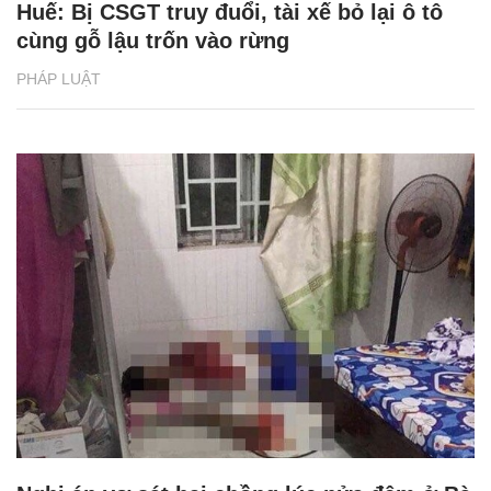
Huế: Bị CSGT truy đuổi, tài xế bỏ lại ô tô
cùng gỗ lậu trốn vào rừng
PHÁP LUẬT