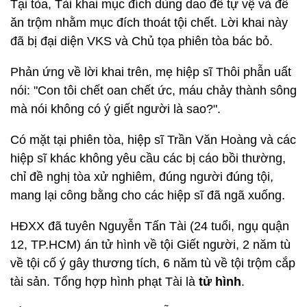
Tại tòa, Tài khai mục đích dùng dao để tự vệ và để
ăn trộm nhằm mục đích thoát tội chết. Lời khai này
đã bị đại diện VKS và Chủ tọa phiên tòa bác bỏ.
Phản ứng về lời khai trên, mẹ hiệp sĩ Thôi phẫn uất
nói: "Con tôi chết oan chết ức, máu chảy thành sông
mà nói không có ý giết người là sao?".
Có mặt tại phiên tòa, hiệp sĩ Trần Văn Hoàng và các
hiệp sĩ khác không yêu cầu các bị cáo bồi thường,
chỉ đề nghị tòa xử nghiêm, đúng người đúng tội,
mang lại công bằng cho các hiệp sĩ đã ngã xuống.
HĐXX đã tuyên Nguyễn Tấn Tài (24 tuổi, ngụ quận
12, TP.HCM) án tử hình về tội Giết người, 2 năm tù
về tội cố ý gây thương tích, 6 năm tù về tội trộm cắp
tài sản. Tổng hợp hình phạt Tài là
tử hình
.