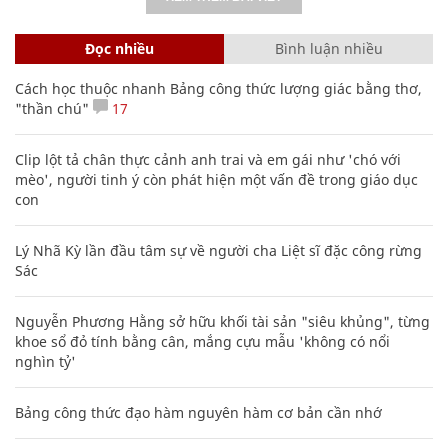
Đọc nhiều
Bình luận nhiều
Cách học thuộc nhanh Bảng công thức lượng giác bằng thơ,
"thần chú"
17
Clip lột tả chân thực cảnh anh trai và em gái như 'chó với
mèo', người tinh ý còn phát hiện một vấn đề trong giáo dục
con
Lý Nhã Kỳ lần đầu tâm sự về người cha Liệt sĩ đặc công rừng
Sác
Nguyễn Phương Hằng sở hữu khối tài sản "siêu khủng", từng
khoe sổ đỏ tính bằng cân, mắng cựu mẫu 'không có nổi
nghìn tỷ'
Bảng công thức đạo hàm nguyên hàm cơ bản cần nhớ