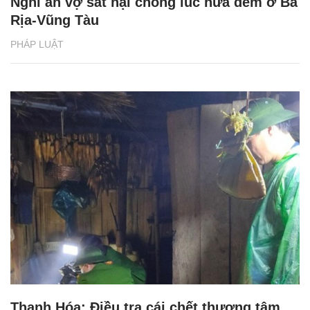
Nghi án vợ sát hại chồng lúc nửa đêm ở Bà
Rịa-Vũng Tàu
PHÁP LUẬT
Thanh Hóa: Điều tra cái chết thương tâm