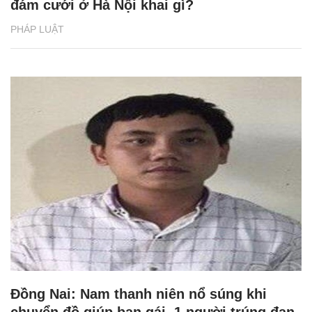
đám cưới ở Hà Nội khai gì?
PHÁP LUẬT
Đồng Nai: Nam thanh niên nổ súng khi
chuyển đồ giúp bạn gái, 1 người trúng đạn