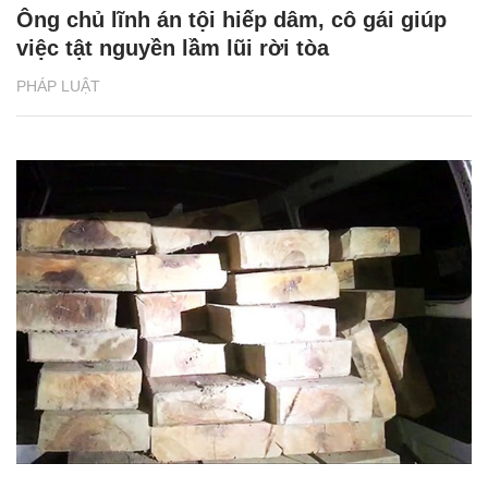
Ông chủ lĩnh án tội hiếp dâm, cô gái giúp
việc tật nguyền lầm lũi rời tòa
PHÁP LUẬT