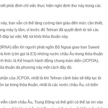
iết phải đình chỉ việc thực hiện nghị định thư này trong các
này, Iran vẫn có thể tăng cường làm giàu đến mức cần thiết,
ng máy ly tâm, vì trước đó Tehran đã quyết định từ bỏ các
 đáp lại việc Mỹ rút khỏi thỏa thuận này.
 (IRNA) dẫn lời người phát ngôn Bộ Ngoại giao Iran Saeed
và Anh (còn gọi là E3) những nước châu Âu trong thỏa thuận
ính thức là Kế hoạch hành động chung toàn diện (JCPOA),
thỏa thuận đa phương này một cách đầy đủ.
 phận của JCPOA, nhất là khi Tehran cảnh báo sẽ tiếp tục từ
òn lại trong thỏa thuận, nhất là các nước châu Âu, có biện
iễn cảnh châu Âu, Trung Đông và thế giới có thể lại rơi vào