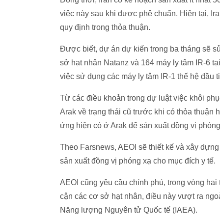
việc này sau khi được phê chuẩn. Hiện tại, I
quy định trong thỏa thuận.
Được biết, dự án dự kiến trong ba tháng sẽ s
sở hạt nhân Natanz và 164 máy ly tâm IR-6 tại
việc sử dụng các máy ly tâm IR-1 thế hệ đầu t
Từ các điều khoản trong dự luật việc khôi p
Arak về trạng thái cũ trước khi có thỏa thuận h
ứng hiện có ở Arak để sản xuất đồng vị phóng
Theo Farsnews, AEOI sẽ thiết kế và xây dựn
sản xuất đồng vị phóng xạ cho mục đích y tế.
AEOI cũng yêu cầu chính phủ, trong vòng hai t
cận các cơ sở hạt nhân, điều này vượt ra ngo
Năng lượng Nguyên tử Quốc tế (IAEA).