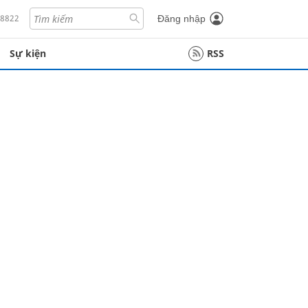
18822
Đăng nhập
Sự kiện
RSS