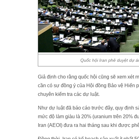
Quốc hội Iran phê duyệt dự á
Giả định cho rằng quốc hội cũng sẽ xem xét m
cần có sự đồng ý của Hội đồng Bảo vệ Hiến ph
chuyên kiểm tra các dự luật.
Như dự luật đã báo cáo trước đây, quy định s
mức độ làm giàu là 20% (uranium trên 20% đư
Iran (AEOI) đưa ra hai tháng sau khi được ph
Đồng thời, Iran có kế hoạch sản xuất ít nhất 