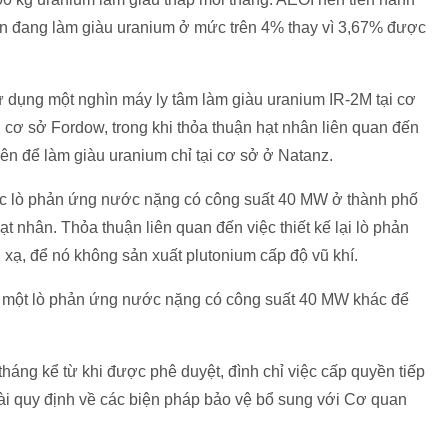
ran đang làm giàu uranium ở mức trên 4% thay vì 3,67% được
ử dụng một nghìn máy ly tâm làm giàu uranium IR-2M tại cơ
 cơ sở Fordow, trong khi thỏa thuận hạt nhân liên quan đến
iên để làm giàu uranium chỉ tại cơ sở ở Natanz.
hục lò phản ứng nước nặng có công suất 40 MW ở thành phố
ạt nhân. Thỏa thuận liên quan đến việc thiết kế lại lò phản
 xạ, để nó không sản xuất plutonium cấp độ vũ khí.
g một lò phản ứng nước nặng có công suất 40 MW khác để
háng kể từ khi được phê duyệt, đình chỉ việc cấp quyền tiếp
ài quy định về các biện pháp bảo vệ bổ sung với Cơ quan