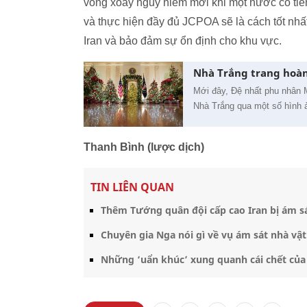
vòng xoáy nguy hiểm mới khi một nước có tiềm
và thực hiện đầy đủ JCPOA sẽ là cách tốt nhất
Iran và bảo đảm sự ổn định cho khu vực.
Nhà Trắng trang hoàn
Mới đây, Đệ nhất phu nhân M
Nhà Trắng qua một số hình ả
Thanh Bình (lược dịch)
TIN LIÊN QUAN
Thêm Tướng quân đội cấp cao Iran bị ám sá
Chuyên gia Nga nói gì về vụ ám sát nhà vật
Những ‘uẩn khúc’ xung quanh cái chết của 