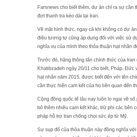
Farsnews cho biết thêm, dự án chỉ ra sự cần th
đợt thanh tra kéo dài tại Iran.
Về mặt hình thức, ngay cả khi không có dự án 
điều tương tự cũng áp dụng đối với việc sử dụ
nghĩa vụ của mình theo thỏa thuận hạt nhân để
Trước đó, hãng thông tấn chính thức của Iran
Khatibzadeh ngày 20/11 cho biết, Pháp, Đức 
hạt nhân năm 2015, được biết đến với tên ch
cần thực hiện cam kết của họ liên quan đến 
Cộng đồng quốc tế lâu nay luôn lo ngại về số
bỏ thêm nhiều cam kết khác, trừ phi các bên c
pháp hỗ trợ Iran chống chọi sức ép từ Mỹ.
Sự sụp đổ của thỏa thuận này đồng nghĩa với v