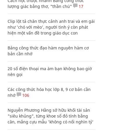
Cách học thuộc nhanh Bảng công thức
lượng giác bằng thơ, "thần chú"
17
Clip lột tả chân thực cảnh anh trai và em gái
như 'chó với mèo', người tinh ý còn phát
hiện một vấn đề trong giáo dục con
Bảng công thức đạo hàm nguyên hàm cơ
bản cần nhớ
20 số điện thoại ma ám bạn không bao giờ
nên gọi
Các công thức hóa học lớp 8, 9 cơ bản cần
nhớ
106
Nguyễn Phương Hằng sở hữu khối tài sản
"siêu khủng", từng khoe sổ đỏ tính bằng
cân, mắng cựu mẫu 'không có nổi nghìn tỷ'