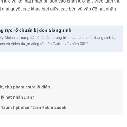
 lực vũ khí hạt nhân bị “dồn vào chân tường”. Việc tuân thủ
 giải quyết các khác biệt giữa các bên về vấn đề hạt nhân
g rực rỡ chuẩn bị đón Giáng sinh
ỹ Melania Trump đã hé lộ cách trang trí chuẩn bị cho lễ Giáng sinh tại
nh và video được đăng tải trên Twitter vào hôm 30/11.
t, thủ phạm chưa lộ diện
 lý hạt nhân Iran?
'trùm hạt nhân' Iran Fakhrizadeh