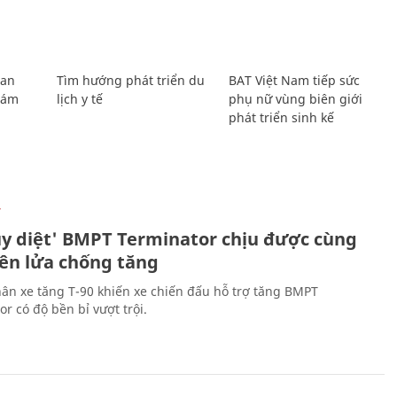
Lan
Tìm hướng phát triển du
BAT Việt Nam tiếp sức
Giám
lịch y tế
phụ nữ vùng biên giới
phát triển sinh kế
Ự
ủy diệt' BMPT Terminator chịu được cùng
tên lửa chống tăng
ân xe tăng T-90 khiến xe chiến đấu hỗ trợ tăng BMPT
r có độ bền bỉ vượt trội.