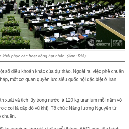
n khôi phục các hoạt động hạt nhân. (Ảnh: RIA)
ột số điều khoản khác của dự thảo. Ngoài ra, việc phê chuẩn
áp, một cơ quan quyền lực siêu quốc hội đặc biệt ở Iran
ản xuất và tích lũy trong nước là 120 kg uranium mỗi năm với
ợc coi là cấp độ vũ khí). Tổ chức Năng lượng Nguyên tử
ê chuẩn.
500 kg uranium làm giàu thấp mỗi tháng. AEOI nên tiến hành