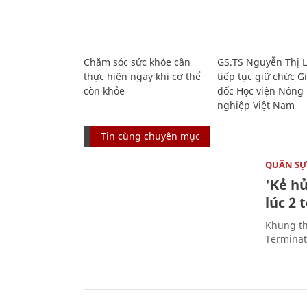
Chăm sóc sức khỏe cần
GS.TS Nguyễn Thị 
thực hiện ngay khi cơ thể
tiếp tục giữ chức 
còn khỏe
đốc Học viện Nông
nghiệp Việt Nam
Tin cùng chuyên mục
QUÂN S
'Kẻ h
lúc 2 
Khung th
Terminato