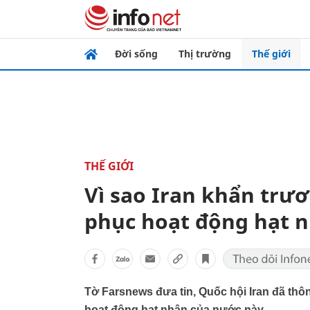
Đời sống
Thị trường
Thế giới
THẾ GIỚI
Vì sao Iran khẩn trư
phục hoạt động hạt 
Tờ Farsnews đưa tin, Quốc hội Iran đã th
hoạt động hạt nhân của nước này.