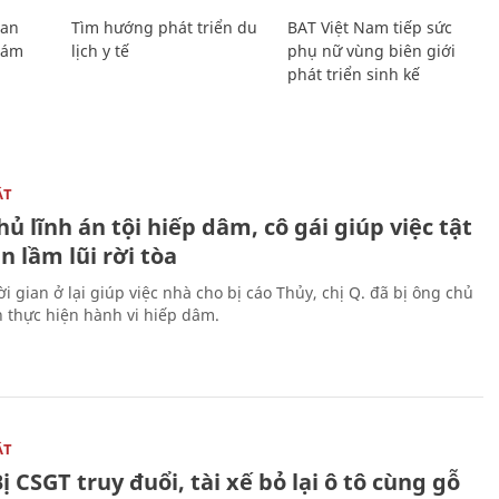
Lan
Tìm hướng phát triển du
BAT Việt Nam tiếp sức
Giám
lịch y tế
phụ nữ vùng biên giới
phát triển sinh kế
ẬT
ủ lĩnh án tội hiếp dâm, cô gái giúp việc tật
 lầm lũi rời tòa
i gian ở lại giúp việc nhà cho bị cáo Thủy, chị Q. đã bị ông chủ
n thực hiện hành vi hiếp dâm.
ẬT
ị CSGT truy đuổi, tài xế bỏ lại ô tô cùng gỗ