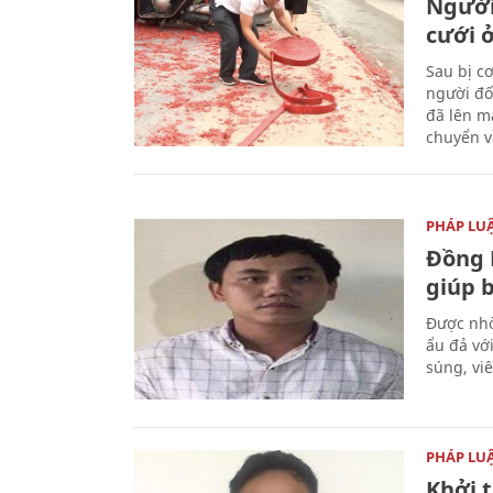
Người
cưới ở
Sau bị c
người đố
đã lên m
chuyển v
PHÁP LU
Đồng 
giúp 
Được nhờ
ẩu đả vớ
súng, vi
PHÁP LU
Khởi t