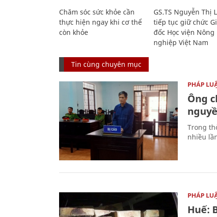
Chăm sóc sức khỏe cần
GS.TS Nguyễn Thị 
thực hiện ngay khi cơ thể
tiếp tục giữ chức 
còn khỏe
đốc Học viện Nông
nghiệp Việt Nam
Tin cùng chuyên mục
PHÁP LU
Ông ch
nguyền
Trong thờ
nhiều lầ
PHÁP LU
Huế: B