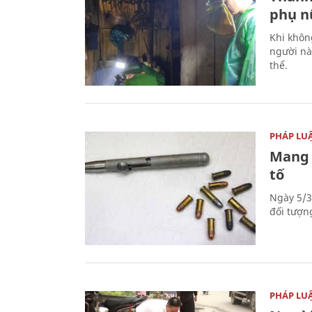
phụ nữ
Khi khôn
người nà
thể.
PHÁP LU
Mang 
tố
Ngày 5/3
đối tượn
PHÁP LU