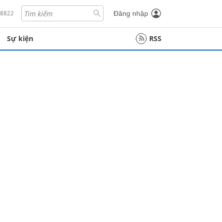
18822
Đăng nhập
Sự kiện
RSS