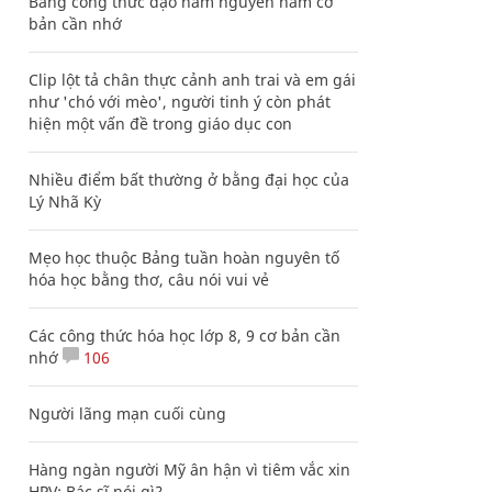
Bảng công thức đạo hàm nguyên hàm cơ
bản cần nhớ
Clip lột tả chân thực cảnh anh trai và em gái
như 'chó với mèo', người tinh ý còn phát
hiện một vấn đề trong giáo dục con
Nhiều điểm bất thường ở bằng đại học của
Lý Nhã Kỳ
Mẹo học thuộc Bảng tuần hoàn nguyên tố
hóa học bằng thơ, câu nói vui vẻ
Các công thức hóa học lớp 8, 9 cơ bản cần
nhớ
106
Người lãng mạn cuối cùng
Hàng ngàn người Mỹ ân hận vì tiêm vắc xin
HPV: Bác sĩ nói gì?