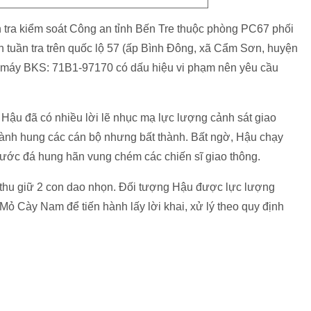
n tra kiểm soát Công an tỉnh Bến Tre thuộc phòng PC67 phối
tuần tra trên quốc lộ 57 (ấp Bình Đông, xã Cẩm Sơn, huyện
e máy BKS: 71B1-97170 có dấu hiệu vi phạm nên yêu cầu
Hậu đã có nhiều lời lẽ nhục mạ lực lượng cảnh sát giao
 hành hung các cán bộ nhưng bất thành. Bất ngờ, Hậu chạy
ước đá hung hãn vung chém các chiến sĩ giao thông.
h thu giữ 2 con dao nhọn. Đối tượng Hậu được lực lượng
Mỏ Cày Nam để tiến hành lấy lời khai, xử lý theo quy định