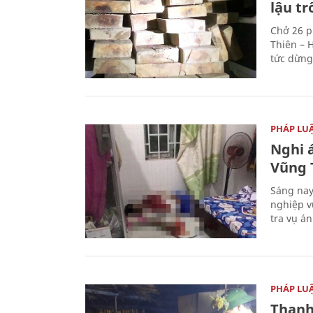
lậu t
Chở 26 p
Thiên – 
tức dừng
PHÁP LU
Nghi á
Vũng 
Sáng nay
nghiệp v
tra vụ á
PHÁP LU
Thanh