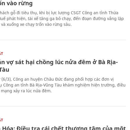
rốn vào rừng
hách gỗ đi tiêu thụ, khi bị lực lượng CSGT Công an tỉnh Thừa
Huế phát hiện, tài xế tăng ga bỏ chạy, đến đoạn đường vắng lập
 và xuống xe chạy trốn vào rừng sâu.
ẬT
n vợ sát hại chồng lúc nửa đêm ở Bà Rịa-
Tàu
 (6/3), Công an huyện Châu Đức đang phối hợp các đơn vị
ụ Công an tỉnh Bà Rịa-Vũng Tàu khám nghiệm hiện trường, điều
n mạng xảy ra lúc nửa đêm.
ẬT
 Hóa: Điều tra cái chết thương tâm của một