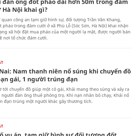
 đàn ông đốt pháo dài hơn 50m trong đám
 Hà Nội khai gì?
ơ quan công an tạm giữ hình sự, đối tượng Trần Văn Khang,
t pháo trong đám cưới ở xã Phù Lỗ (Sóc Sơn, Hà Nội) khai nhận
ạng xã hội đặt mua pháo của một người lạ mặt, được người bán
ề nơi tổ chức đám cưới.
ẬT
Nai: Nam thanh niên nổ súng khi chuyển đồ
bạn gái, 1 người trúng đạn
 tới chuyển đồ giúp một cô gái, Khải mang theo súng và xảy ra
i người đàn ông thuê phòng trọ. Khi nạn nhân bỏ chạy, Khải nổ
ên đạn trúng một người khác gây thương tích.
ẬT
ố vụ án, tạm giữ hình sự đối tượng đốt