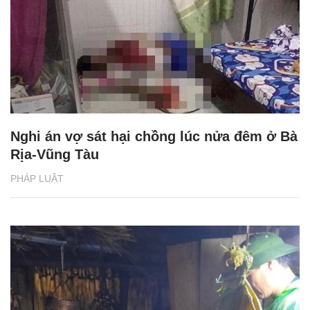
Nghi án vợ sát hại chồng lúc nửa đêm ở Bà
Rịa-Vũng Tàu
PHÁP LUẬT