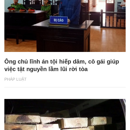
Ông chủ lĩnh án tội hiếp dâm, cô gái giúp
việc tật nguyền lầm lũi rời tòa
PHÁP LUẬT