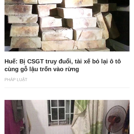
Huế: Bị CSGT truy đuổi, tài xế bỏ lại ô tô
cùng gỗ lậu trốn vào rừng
PHÁP LUẬT