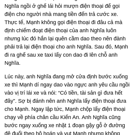
Nghĩa ngồi ở ghế lái hỏi mượn điện thoại để gọi
điện cho người nhà mang tiền đến trả cước xe.
Thực tế, Mạnh không gọi điện thoại đi đâu cả mà
định chiếm đoạt điện thoại của anh Nghĩa luôn
nhưng lúc đó hắn lại quên cầm dao theo nên đành
phải trả lại điện thoại cho anh Nghĩa. Sau đó, Mạnh
đi ra ghế sau xe taxi lấy con dao đi lên chỗ anh
Nghĩa.
Lúc này, anh Nghĩa đang mở cửa định bước xuống
xe thì Mạnh dí ngay dao vào ngực anh yêu cầu ngồi
vào vị trí lái xe và nói: “Có tiền, tài sản gì đưa hết
đây”. Sợ bị đánh nên anh Nghĩa lấy điện thoại đưa
cho Mạnh. Ngay lập tức, Mạnh chộp lấy điện thoại
chạy về phía chân cầu Kiến An. Anh Nghĩa cũng
bước ngay xuống xe nhặt 1 đoạn gậy gỗ ở đường
đê đuổi theo hô hoán và vụt Mạnh nhưng không