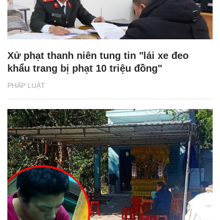
Xử phạt thanh niên tung tin "lái xe đeo
khẩu trang bị phạt 10 triệu đồng"
PHÁP LUẬT