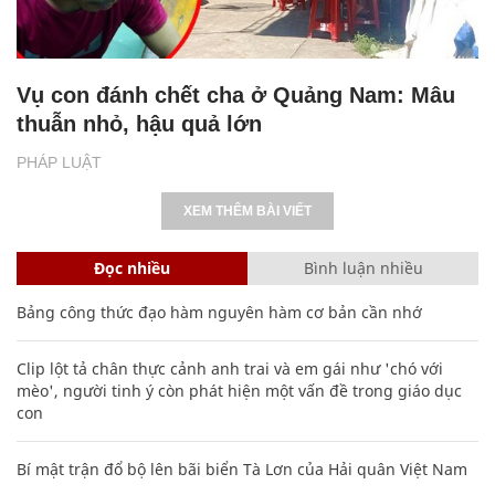
Vụ con đánh chết cha ở Quảng Nam: Mâu
thuẫn nhỏ, hậu quả lớn
PHÁP LUẬT
XEM THÊM BÀI VIẾT
Đọc nhiều
Bình luận nhiều
Bảng công thức đạo hàm nguyên hàm cơ bản cần nhớ
Clip lột tả chân thực cảnh anh trai và em gái như 'chó với
mèo', người tinh ý còn phát hiện một vấn đề trong giáo dục
con
Bí mật trận đổ bộ lên bãi biển Tà Lơn của Hải quân Việt Nam