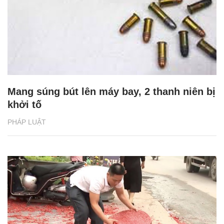
Mang súng bút lên máy bay, 2 thanh niên bị
khởi tố
PHÁP LUẬT