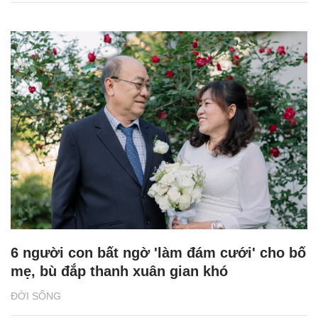
6 người con bất ngờ 'làm đám cưới' cho bố
mẹ, bù đắp thanh xuân gian khó
ĐỜI SỐNG