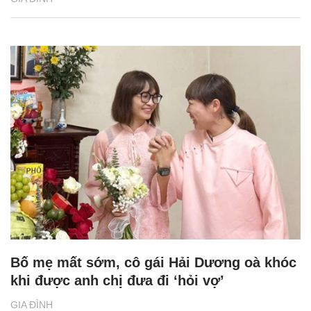
Bố mẹ mất sớm, cô gái Hải Dương oà khóc
khi được anh chị đưa đi ‘hỏi vợ’
GIA ĐÌNH