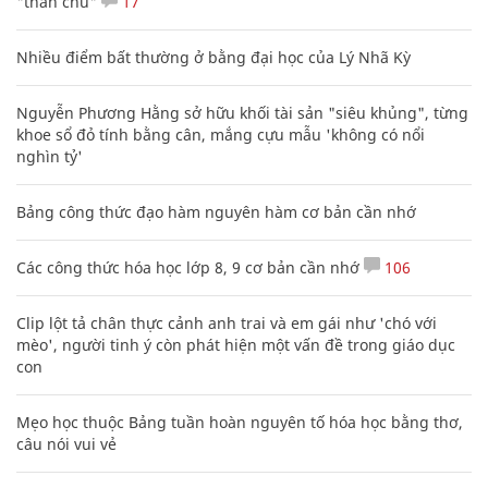
"thần chú"
17
Nhiều điểm bất thường ở bằng đại học của Lý Nhã Kỳ
Nguyễn Phương Hằng sở hữu khối tài sản "siêu khủng", từng
khoe sổ đỏ tính bằng cân, mắng cựu mẫu 'không có nổi
nghìn tỷ'
Bảng công thức đạo hàm nguyên hàm cơ bản cần nhớ
Các công thức hóa học lớp 8, 9 cơ bản cần nhớ
106
Clip lột tả chân thực cảnh anh trai và em gái như 'chó với
mèo', người tinh ý còn phát hiện một vấn đề trong giáo dục
con
Mẹo học thuộc Bảng tuần hoàn nguyên tố hóa học bằng thơ,
câu nói vui vẻ