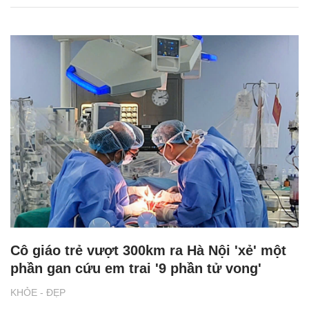
Cô giáo trẻ vượt 300km ra Hà Nội 'xẻ' một
phần gan cứu em trai '9 phần tử vong'
KHỎE - ĐẸP