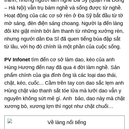
tranh, nhưng người làm nghề Đa Sỹ (quận Hà Đông
– Hà Nội) vẫn trụ bám nghề và sống được từ nghề.
Hoạt động của các cơ sở rèn ở Đa Sỹ bắt đầu từ tờ
mờ sáng, đèn điện sáng choang. Người lạ đến làng
đôi khi giật mình bởi âm thanh từ những xưởng rèn,
nhưng người dân Đa Sĩ đã quen tiếng búa đập sắt
từ lâu, với họ đó chính là một phần của cuộc sống.
PV Infonet
tìm đến cơ sở làm dao, kéo của anh
Hùng Hương đến nay đã qua 4 đời làm nghề. Sản
phẩm chính của gia đình ông là các loại dao thái,
chặt, kéo, cuốc... Cầm trên tay con dao sắc lẹm anh
Hùng chặt vào thanh sắt tóe lửa mà lưỡi dao vẫn y
nguyên không sứt mẻ gì. Anh bảo, dao này mà chặt
xương bò, xương lợn thì ngọt như chặt chuối…