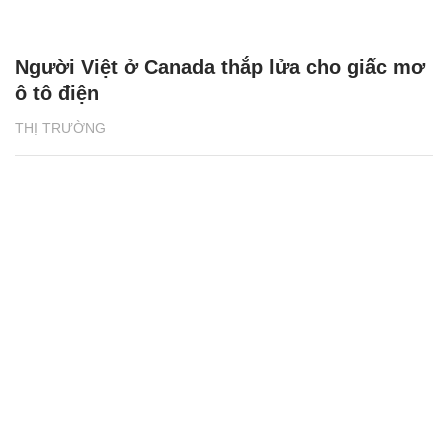
Người Việt ở Canada thắp lửa cho giấc mơ
ô tô điện
THỊ TRƯỜNG