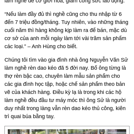
làm nghề để cơ giới hóa, giảm công sức lao động.
“Nếu làm đầy đủ thì nghề cũng cho thu nhập từ 6
đến 7 triệu đồng/tháng. Tuy nhiên, vào những tháng
cuối năm thì hàng không kịp làm ra để bán, mặc dù
cơ sở của anh mỗi ngày làm tới vài trăm sản phẩm
các loại.” – Anh Hùng cho biết.
Chúng tôi tìm vào gia đình nhà ông Nguyễn Văn Sử
làm nghề rèn dao kéo đã 5 đời nay. Bố ông từng là
thợ rèn bậc cao, chuyên làm mẫu sản phẩm cho
các gia đình học tập, hoặc chế sản phẩm theo bản
vẽ của khách hàng. Điều kỳ lạ là trong khi các hộ
làm nghề đều đầu tư máy móc thì ông Sử là người
duy nhất trong làng vẫn rèn dao kéo thủ công, kiên
trì quai búa bằng tay.