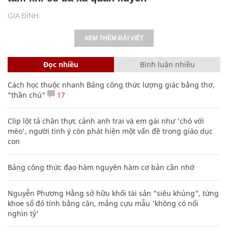
GIA ĐÌNH
XEM THÊM BÀI VIẾT
Đọc nhiều
Bình luận nhiều
Cách học thuộc nhanh Bảng công thức lượng giác bằng thơ,
"thần chú"
17
Clip lột tả chân thực cảnh anh trai và em gái như 'chó với
mèo', người tinh ý còn phát hiện một vấn đề trong giáo dục
con
Bảng công thức đạo hàm nguyên hàm cơ bản cần nhớ
Nguyễn Phương Hằng sở hữu khối tài sản "siêu khủng", từng
khoe sổ đỏ tính bằng cân, mắng cựu mẫu 'không có nổi
nghìn tỷ'