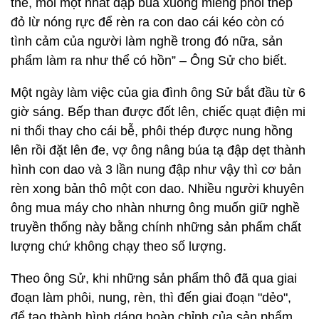
thế, mỗi một nhát đập búa xuống miếng phôi thép
đỏ lừ nóng rực để rèn ra con dao cái kéo còn có
tình cảm của người làm nghề trong đó nữa, sản
phẩm làm ra như thể có hồn” – Ông Sử cho biết.
Một ngày làm việc của gia đình ông Sử bắt đầu từ 6
giờ sáng. Bếp than được đốt lên, chiếc quạt điện mi
ni thổi thay cho cái bễ, phôi thép được nung hồng
lên rồi đặt lên đe, vợ ông nâng búa tạ đập dẹt thành
hình con dao và 3 lần nung đập như vậy thì cơ bản
rèn xong bản thô một con dao. Nhiều người khuyên
ông mua máy cho nhàn nhưng ông muốn giữ nghề
truyền thống này bằng chính những sản phẩm chất
lượng chứ không chạy theo số lượng.
Theo ông Sử, khi những sản phẩm thô đã qua giai
đoạn làm phôi, nung, rèn, thì đến giai đoạn "dẻo",
để tạo thành hình dáng hoàn chỉnh của sản phẩm,