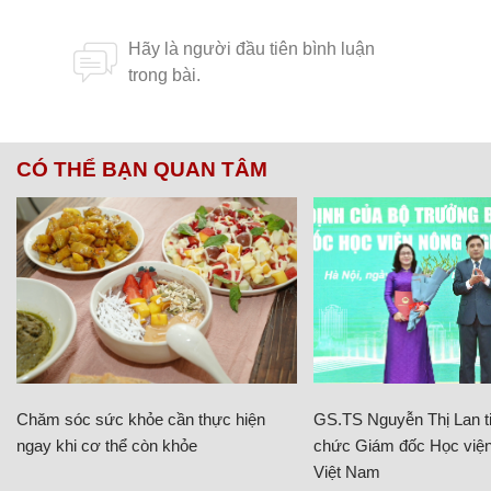
CÓ THỂ BẠN QUAN TÂM
Chăm sóc sức khỏe cần thực hiện
GS.TS Nguyễn Thị Lan ti
ngay khi cơ thể còn khỏe
chức Giám đốc Học viện
Việt Nam