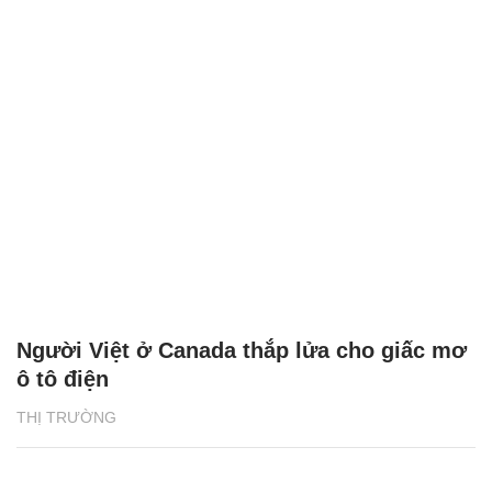
Người Việt ở Canada thắp lửa cho giấc mơ
ô tô điện
THỊ TRƯỜNG