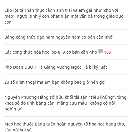
Clip lột tả chân thực cảnh anh trai và em gái như 'chó với
mèo', người tinh ý còn phát hiện một vấn đề trong giáo dục
con
Bảng công thức đạo hàm nguyên hàm cơ bản cần nhớ
Các công thức hóa học lớp 8, 9 cơ bản cần nhớ
106
Phó Đoàn ĐBQH Hà Giang Vương Ngọc Hà bị kỷ luật
20 số điện thoại ma ám bạn không bao giờ nên gọi
Nguyễn Phương Hằng sở hữu khối tài sản "siêu khủng", từng
khoe sổ đỏ tính bằng cân, mắng cựu mẫu 'không có nổi
nghìn tỷ'
Mẹo học thuộc Bảng tuần hoàn nguyên tố hóa học bằng thơ,
câu nói vui vẻ