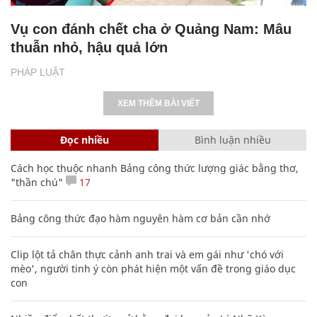
Vụ con đánh chết cha ở Quảng Nam: Mâu
thuẫn nhỏ, hậu quả lớn
PHÁP LUẬT
XEM THÊM BÀI VIẾT
Đọc nhiều
Bình luận nhiều
Cách học thuộc nhanh Bảng công thức lượng giác bằng thơ,
"thần chú"
17
Bảng công thức đạo hàm nguyên hàm cơ bản cần nhớ
Clip lột tả chân thực cảnh anh trai và em gái như 'chó với
mèo', người tinh ý còn phát hiện một vấn đề trong giáo dục
con