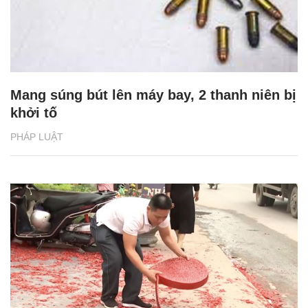
Mang súng bút lên máy bay, 2 thanh niên bị
khởi tố
PHÁP LUẬT