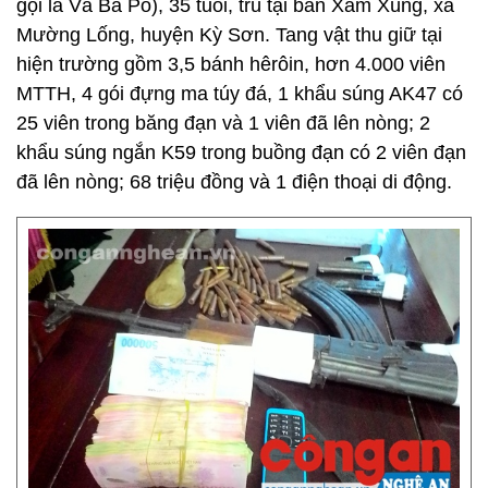
gọi là Và Bá Pó), 35 tuổi, trú tại bản Xám Xúng, xã
Mường Lống, huyện Kỳ Sơn. Tang vật thu giữ tại
hiện trường gồm 3,5 bánh hêrôin, hơn 4.000 viên
MTTH, 4 gói đựng ma túy đá, 1 khẩu súng AK47 có
25 viên trong băng đạn và 1 viên đã lên nòng; 2
khẩu súng ngắn K59 trong buồng đạn có 2 viên đạn
đã lên nòng; 68 triệu đồng và 1 điện thoại di động.