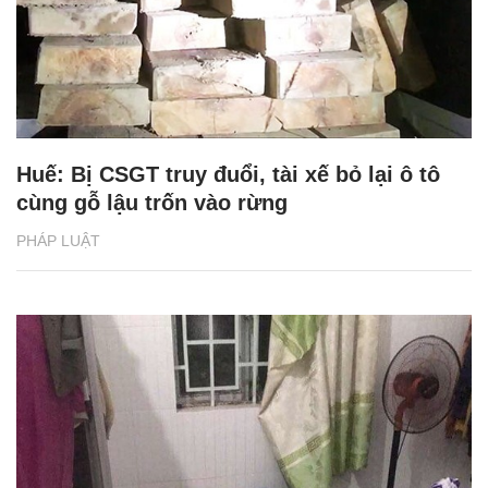
Huế: Bị CSGT truy đuổi, tài xế bỏ lại ô tô
cùng gỗ lậu trốn vào rừng
PHÁP LUẬT