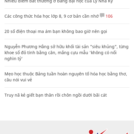
Nhiều điểm bất thường ở bằng đại học của Lý Nhã Kỳ
Các công thức hóa học lớp 8, 9 cơ bản cần nhớ
106
20 số điện thoại ma ám bạn không bao giờ nên gọi
Nguyễn Phương Hằng sở hữu khối tài sản "siêu khủng", từng
khoe sổ đỏ tính bằng cân, mắng cựu mẫu 'không có nổi
nghìn tỷ'
Mẹo học thuộc Bảng tuần hoàn nguyên tố hóa học bằng thơ,
câu nói vui vẻ
Truy nã kẻ giết bạn thân rồi chôn ngồi dưới bãi cát