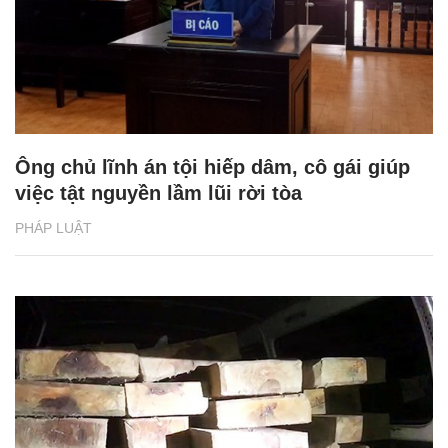
Ông chủ lĩnh án tội hiếp dâm, cô gái giúp
việc tật nguyền lầm lũi rời tòa
PHÁP LUẬT