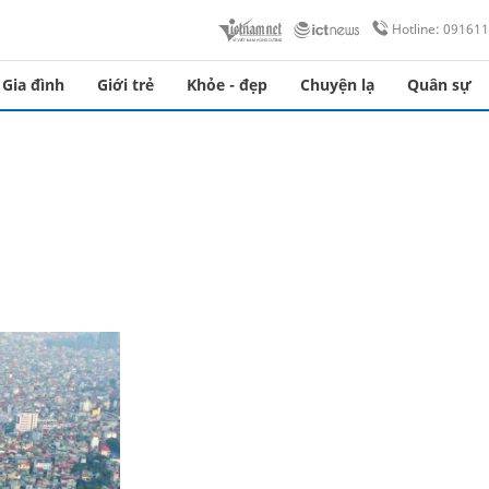
Hotline: 09161
Gia đình
Giới trẻ
Khỏe - đẹp
Chuyện lạ
Quân sự