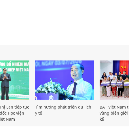
hị Lan tiếp tục
Tìm hướng phát triển du lịch
BAT Việt Nam t
đốc Học viện
y tế
vùng biên giới 
iệt Nam
kế