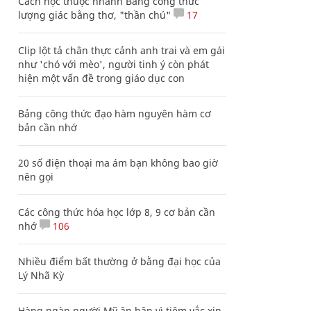
Cách học thuộc nhanh Bảng công thức
lượng giác bằng thơ, "thần chú"
17
Clip lột tả chân thực cảnh anh trai và em gái
như 'chó với mèo', người tinh ý còn phát
hiện một vấn đề trong giáo dục con
Bảng công thức đạo hàm nguyên hàm cơ
bản cần nhớ
20 số điện thoại ma ám bạn không bao giờ
nên gọi
Các công thức hóa học lớp 8, 9 cơ bản cần
nhớ
106
Nhiều điểm bất thường ở bằng đại học của
Lý Nhã Kỳ
Hàng ngàn người Mỹ ân hận vì tiêm vắc xin