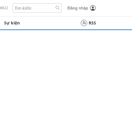
18822
Đăng nhập
Sự kiện
RSS