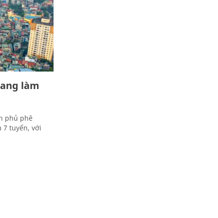
đang làm
nh phủ phê
7 tuyến, với