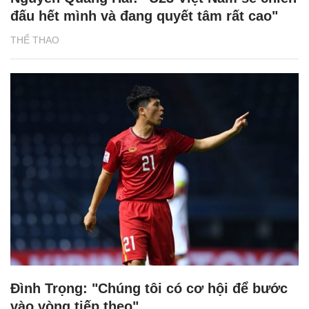
đấu hết mình và đang quyết tâm rất cao"
THỂ THAO
Đình Trọng: "Chúng tôi có cơ hội để bước
vào vòng tiếp theo"