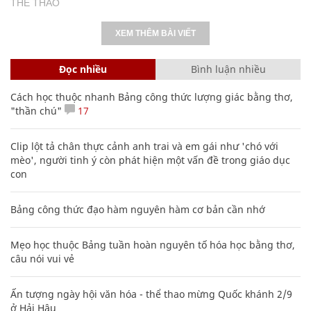
THỂ THAO
XEM THÊM BÀI VIẾT
Đọc nhiều
Bình luận nhiều
Cách học thuộc nhanh Bảng công thức lượng giác bằng thơ,
"thần chú"
17
Clip lột tả chân thực cảnh anh trai và em gái như 'chó với
mèo', người tinh ý còn phát hiện một vấn đề trong giáo dục
con
Bảng công thức đạo hàm nguyên hàm cơ bản cần nhớ
Mẹo học thuộc Bảng tuần hoàn nguyên tố hóa học bằng thơ,
câu nói vui vẻ
Ấn tượng ngày hội văn hóa - thể thao mừng Quốc khánh 2/9
ở Hải Hậu