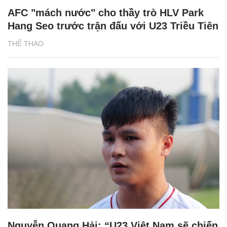
AFC "mách nước" cho thầy trò HLV Park
Hang Seo trước trận đấu với U23 Triều Tiên
THỂ THAO
Nguyễn Quang Hải: “U23 Việt Nam sẽ chiến