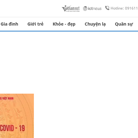
Hotline: 09161
Gia đình
Giới trẻ
Khỏe - đẹp
Chuyện lạ
Quân sự