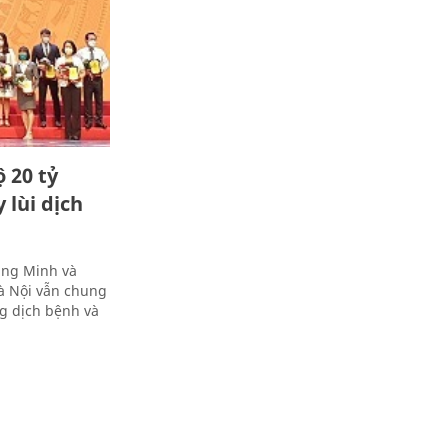
 20 tỷ
 lùi dịch
àng Minh và
à Nội vẫn chung
g dịch bệnh và