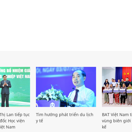
hị Lan tiếp tục
Tìm hướng phát triển du lịch
BAT Việt Nam t
đốc Học viện
y tế
vùng biên giới 
iệt Nam
kế