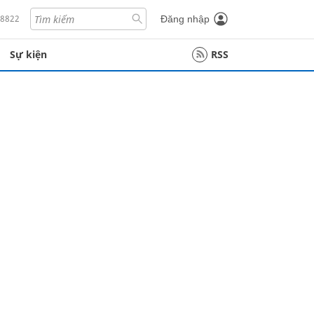
18822
Đăng nhập
Sự kiện
RSS