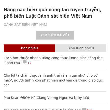
Nâng cao hiệu quả công tác tuyên truyền,
phổ biến Luật Cảnh sát biển Việt Nam
CẢNH SÁT BIỂN VIỆT NAM
XEM THÊM BÀI VIẾT
Đọc nhiều
Bình luận nhiều
Cách học thuộc nhanh Bảng công thức lượng giác bằng thơ,
"thần chú"
17
Clip lột tả chân thực cảnh anh trai và em gái như 'chó với
mèo', người tinh ý còn phát hiện một vấn đề trong giáo dục
con
Phó Đoàn ĐBQH Hà Giang Vương Ngọc Hà bị kỷ luật