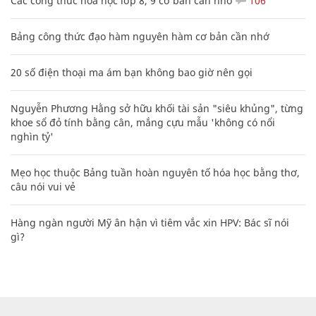
Các công thức hóa học lớp 8, 9 cơ bản cần nhớ
106
Bảng công thức đạo hàm nguyên hàm cơ bản cần nhớ
20 số điện thoại ma ám bạn không bao giờ nên gọi
Nguyễn Phương Hằng sở hữu khối tài sản "siêu khủng", từng
khoe sổ đỏ tính bằng cân, mắng cựu mẫu 'không có nổi
nghìn tỷ'
Mẹo học thuộc Bảng tuần hoàn nguyên tố hóa học bằng thơ,
câu nói vui vẻ
Hàng ngàn người Mỹ ân hận vì tiêm vắc xin HPV: Bác sĩ nói
gì?