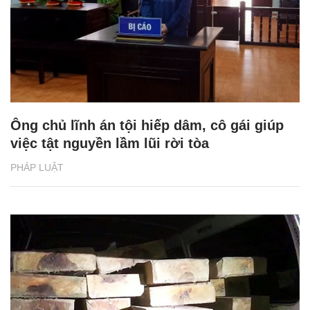
Ông chủ lĩnh án tội hiếp dâm, cô gái giúp
việc tật nguyền lầm lũi rời tòa
PHÁP LUẬT