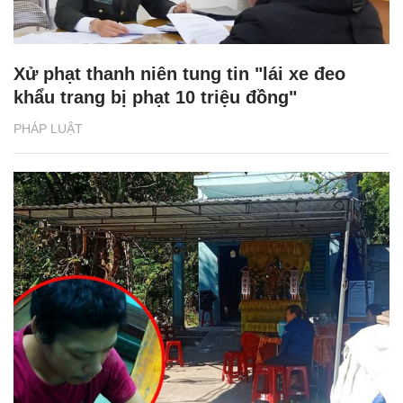
Xử phạt thanh niên tung tin "lái xe đeo
khẩu trang bị phạt 10 triệu đồng"
PHÁP LUẬT