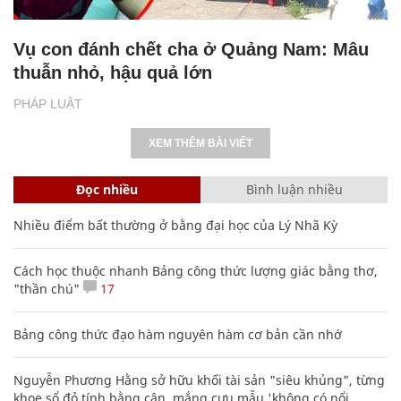
Vụ con đánh chết cha ở Quảng Nam: Mâu
thuẫn nhỏ, hậu quả lớn
PHÁP LUẬT
XEM THÊM BÀI VIẾT
Đọc nhiều
Bình luận nhiều
Nhiều điểm bất thường ở bằng đại học của Lý Nhã Kỳ
Cách học thuộc nhanh Bảng công thức lượng giác bằng thơ,
"thần chú"
17
Bảng công thức đạo hàm nguyên hàm cơ bản cần nhớ
Nguyễn Phương Hằng sở hữu khối tài sản "siêu khủng", từng
khoe sổ đỏ tính bằng cân, mắng cựu mẫu 'không có nổi