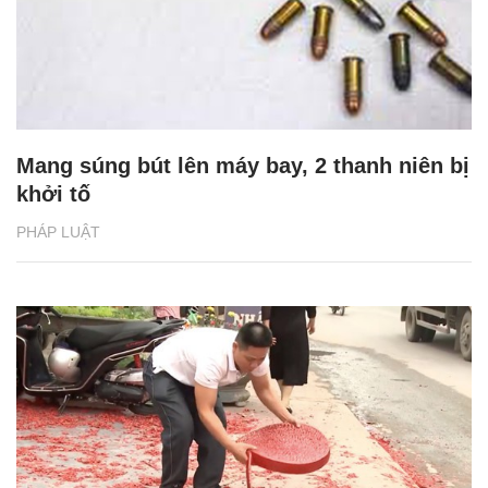
Mang súng bút lên máy bay, 2 thanh niên bị
khởi tố
PHÁP LUẬT