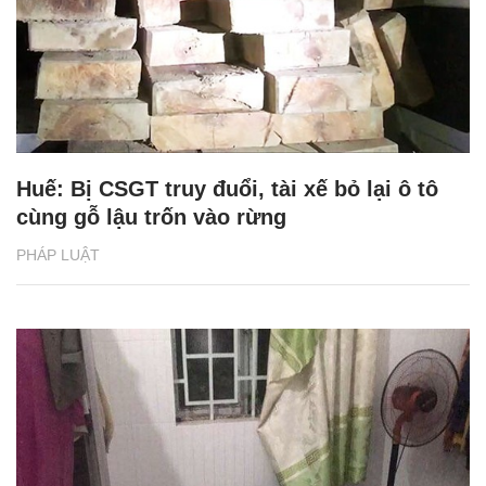
Huế: Bị CSGT truy đuổi, tài xế bỏ lại ô tô
cùng gỗ lậu trốn vào rừng
PHÁP LUẬT