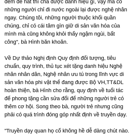
đêm để hát thì chả được danh hiệu gì, vậy mà có
những người chỉ đi nước ngoài lại được nghệ nhân
ngay. Chúng tôi, những người thuộc khối quần
chúng, chỉ có cái tâm gìn giữ di sản văn hóa của
mình mà cũng không khỏi thấy ngậm ngùi, bất
công", bà Hình băn khoăn.
Về Dự thảo Nghị định Quy định đối tượng, tiêu
chuẩn, quy trình, thủ tục xét tặng danh hiệu Nghệ
nhân nhân dân, Nghệ nhân ưu tú trong lĩnh vực di
sản văn hóa phi vật thể đang được Bộ VH,TT&DL
hoàn thiện, bà Hình cho rằng, quy định về tuổi tác
để phong tặng cần sửa đổi để những người trẻ có
thêm cơ hội. Song theo bà, người trẻ nhưng cũng
phải có quá trình đóng góp nhất định về truyền dạy.
"Truyền dạy quan họ cổ không hề dễ dàng chút nào.