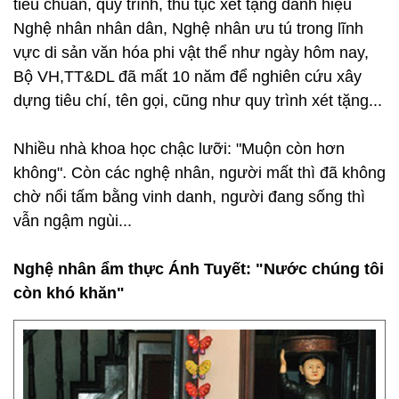
tiêu chuẩn, quy trình, thủ tục xét tặng danh hiệu
Nghệ nhân nhân dân, Nghệ nhân ưu tú trong lĩnh
vực di sản văn hóa phi vật thể như ngày hôm nay,
Bộ VH,TT&DL đã mất 10 năm để nghiên cứu xây
dựng tiêu chí, tên gọi, cũng như quy trình xét tặng...
Nhiều nhà khoa học chậc lưỡi: "Muộn còn hơn
không". Còn các nghệ nhân, người mất thì đã không
chờ nổi tấm bằng vinh danh, người đang sống thì
vẫn ngậm ngùi...
Nghệ nhân ẩm thực Ánh Tuyết:
"Nước chúng tôi
còn khó khăn"