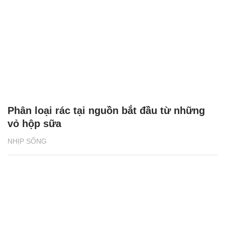
Phân loại rác tại nguồn bắt đầu từ những
vỏ hộp sữa
NHỊP SỐNG