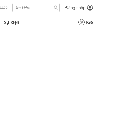
18822
Đăng nhập
Sự kiện
RSS