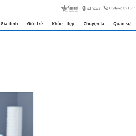
Hotline: 09161
Gia đình
Giới trẻ
Khỏe - đẹp
Chuyện lạ
Quân sự