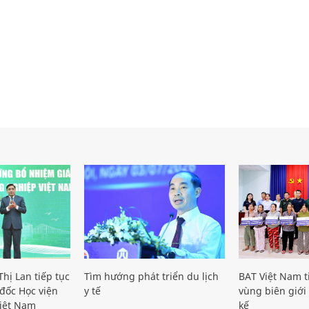
hị Lan tiếp tục
Tìm hướng phát triển du lịch
BAT Việt Nam t
đốc Học viện
y tế
vùng biên giới 
iệt Nam
kế