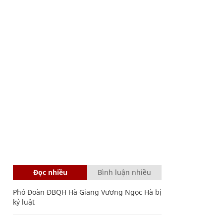
Đọc nhiều
Bình luận nhiều
Phó Đoàn ĐBQH Hà Giang Vương Ngọc Hà bị
kỷ luật