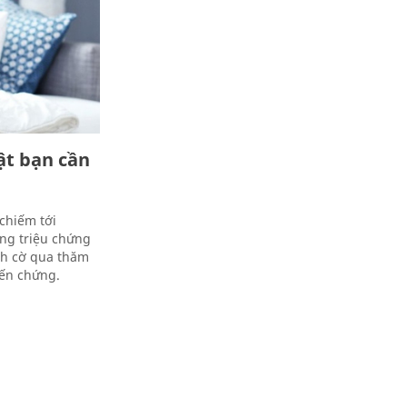
ật bạn cần
chiếm tới
ững triệu chứng
ình cờ qua thăm
iến chứng.