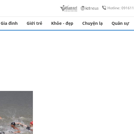
Hotline: 09161
Gia đình
Giới trẻ
Khỏe - đẹp
Chuyện lạ
Quân sự