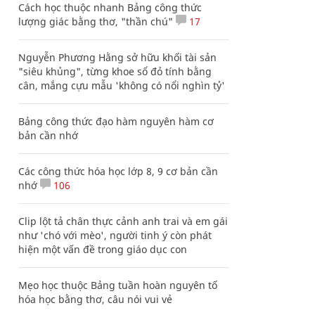
Cách học thuộc nhanh Bảng công thức
lượng giác bằng thơ, "thần chú"
17
Nguyễn Phương Hằng sở hữu khối tài sản
"siêu khủng", từng khoe sổ đỏ tính bằng
cân, mắng cựu mẫu 'không có nổi nghìn tỷ'
Bảng công thức đạo hàm nguyên hàm cơ
bản cần nhớ
Các công thức hóa học lớp 8, 9 cơ bản cần
nhớ
106
Clip lột tả chân thực cảnh anh trai và em gái
như 'chó với mèo', người tinh ý còn phát
hiện một vấn đề trong giáo dục con
Mẹo học thuộc Bảng tuần hoàn nguyên tố
hóa học bằng thơ, câu nói vui vẻ