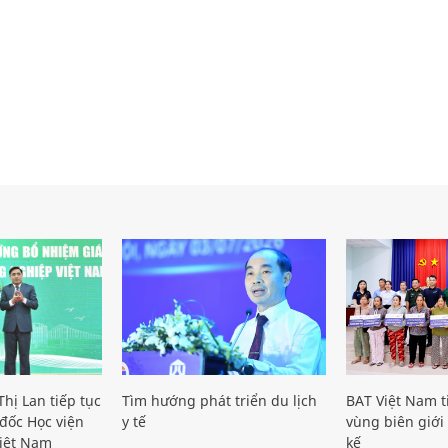
hị Lan tiếp tục
Tìm hướng phát triển du lịch
BAT Việt Nam t
đốc Học viện
y tế
vùng biên giới 
iệt Nam
kế