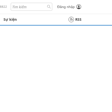
18822
Đăng nhập
Sự kiện
RSS