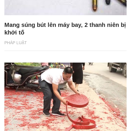
Mang súng bút lên máy bay, 2 thanh niên bị
khởi tố
PHÁP LUẬT