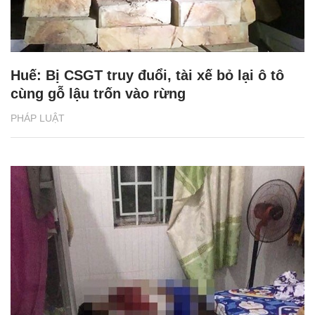
Huế: Bị CSGT truy đuổi, tài xế bỏ lại ô tô
cùng gỗ lậu trốn vào rừng
PHÁP LUẬT