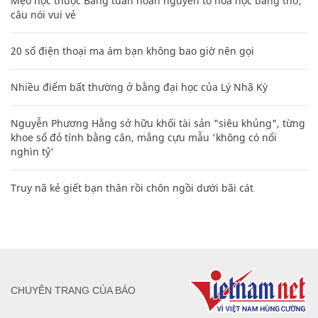
Mẹo học thuộc Bảng tuần hoàn nguyên tố hóa học bằng thơ,
câu nói vui vẻ
20 số điện thoại ma ám bạn không bao giờ nên gọi
Nhiều điểm bất thường ở bằng đại học của Lý Nhã Kỳ
Nguyễn Phương Hằng sở hữu khối tài sản "siêu khủng", từng
khoe sổ đỏ tính bằng cân, mắng cựu mẫu 'không có nổi
nghìn tỷ'
Truy nã kẻ giết bạn thân rồi chôn ngồi dưới bãi cát
CHUYÊN TRANG CỦA BÁO