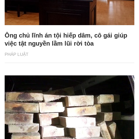
Ông chủ lĩnh án tội hiếp dâm, cô gái giúp
việc tật nguyền lầm lũi rời tòa
PHÁP LUẬT