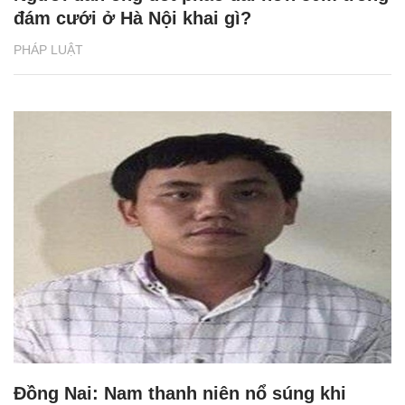
đám cưới ở Hà Nội khai gì?
PHÁP LUẬT
Đồng Nai: Nam thanh niên nổ súng khi