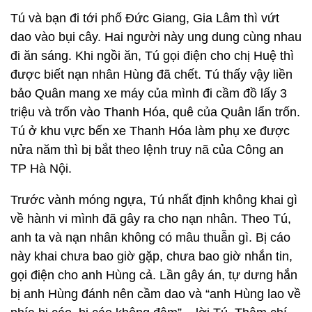
Tú và bạn đi tới phố Đức Giang, Gia Lâm thì vứt
dao vào bụi cây. Hai người này ung dung cùng nhau
đi ăn sáng. Khi ngồi ăn, Tú gọi điện cho chị Huệ thì
được biết nạn nhân Hùng đã chết. Tú thấy vậy liền
bảo Quân mang xe máy của mình đi cầm đồ lấy 3
triệu và trốn vào Thanh Hóa, quê của Quân lẩn trốn.
Tú ở khu vực bến xe Thanh Hóa làm phụ xe được
nửa năm thì bị bắt theo lệnh truy nã của Công an
TP Hà Nội.
Trước vành móng ngựa, Tú nhất định không khai gì
về hành vi mình đã gây ra cho nạn nhân. Theo Tú,
anh ta và nạn nhân không có mâu thuẫn gì. Bị cáo
này khai chưa bao giờ gặp, chưa bao giờ nhắn tin,
gọi điện cho anh Hùng cả. Lần gây án, tự dưng hắn
bị anh Hùng đánh nên cầm dao và “anh Hùng lao về