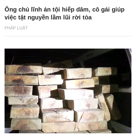
Ông chủ lĩnh án tội hiếp dâm, cô gái giúp
việc tật nguyền lầm lũi rời tòa
PHÁP LUẬT