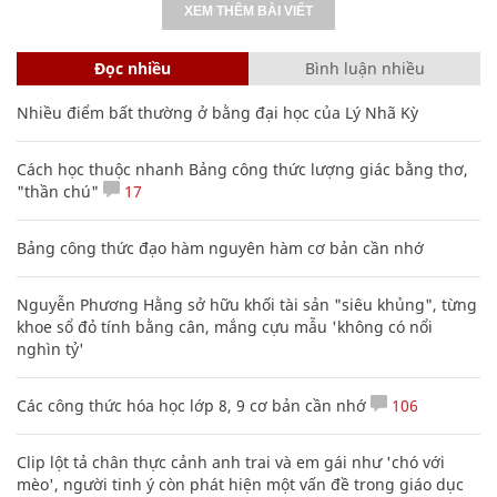
XEM THÊM BÀI VIẾT
Đọc nhiều
Bình luận nhiều
Nhiều điểm bất thường ở bằng đại học của Lý Nhã Kỳ
Cách học thuộc nhanh Bảng công thức lượng giác bằng thơ,
"thần chú"
17
Bảng công thức đạo hàm nguyên hàm cơ bản cần nhớ
Nguyễn Phương Hằng sở hữu khối tài sản "siêu khủng", từng
khoe sổ đỏ tính bằng cân, mắng cựu mẫu 'không có nổi
nghìn tỷ'
Các công thức hóa học lớp 8, 9 cơ bản cần nhớ
106
Clip lột tả chân thực cảnh anh trai và em gái như 'chó với
mèo', người tinh ý còn phát hiện một vấn đề trong giáo dục