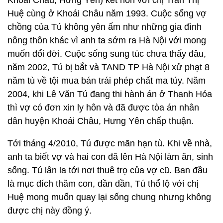
Khoái Châu, Hưng Yên) kết hôn với chị Trần Thị
Huệ cùng ở Khoái Châu năm 1993. Cuộc sống vợ
chồng của Tú không yên ấm như những gia đình
nông thôn khác vì anh ta sớm ra Hà Nội với mong
muốn đổi đời. Cuộc sống sung túc chưa thấy đâu,
năm 2002, Tú bị bắt và TAND TP Hà Nội xử phạt 8
năm tù về tội mua bán trái phép chất ma túy. Năm
2004, khi Lê Văn Tú đang thi hành án ở Thanh Hóa
thì vợ có đơn xin ly hôn và đã được tòa án nhân
dân huyện Khoái Châu, Hưng Yên chấp thuận.
Tới tháng 4/2010, Tú được mãn hạn tù. Khi về nhà,
anh ta biết vợ và hai con đã lên Hà Nội làm ăn, sinh
sống. Tú lân la tới nơi thuê trọ của vợ cũ. Ban đầu
là mục đích thăm con, dần dần, Tú thổ lộ với chị
Huệ mong muốn quay lại sống chung nhưng không
được chị này đồng ý.