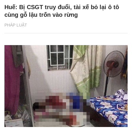
Huế: Bị CSGT truy đuổi, tài xế bỏ lại ô tô
cùng gỗ lậu trốn vào rừng
PHÁP LUẬT