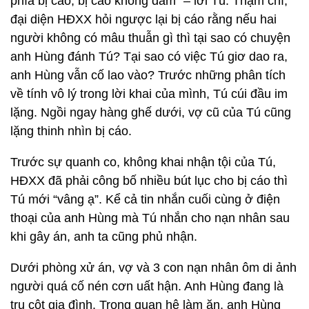
phía bị cáo, bị cáo không đâm” – lời Tú. Thậm chí,
đại diện HĐXX hỏi ngược lại bị cáo rằng nếu hai
người không có mâu thuẫn gì thì tại sao có chuyện
anh Hùng đánh Tú? Tại sao có việc Tú giơ dao ra,
anh Hùng vẫn cố lao vào? Trước những phân tích
về tính vô lý trong lời khai của mình, Tú cúi đầu im
lặng. Ngồi ngay hàng ghế dưới, vợ cũ của Tú cũng
lặng thinh nhìn bị cáo.
Trước sự quanh co, không khai nhận tội của Tú,
HĐXX đã phải công bố nhiều bút lục cho bị cáo thì
Tú mới “vâng ạ”. Kể cả tin nhắn cuối cùng ở điện
thoại của anh Hùng mà Tú nhắn cho nạn nhân sau
khi gây án, anh ta cũng phủ nhận.
Dưới phòng xử án, vợ và 3 con nạn nhân ôm di ảnh
người quá cố nén cơn uất hận. Anh Hùng đang là
trụ cột gia đình. Trong quan hệ làm ăn, anh Hùng