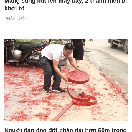
Mang súng bút lên máy bay, 2 thanh niên bị
khởi tố
PHÁP LUẬT
Người đàn ông đốt pháo dài hơn 50m trong