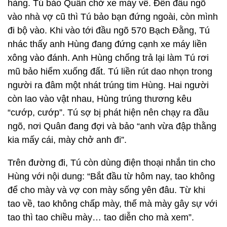
hàng. Tú bảo Quân chở xe máy về. Đến đầu ngõ
vào nhà vợ cũ thì Tú bảo bạn đứng ngoài, còn mình
đi bộ vào. Khi vào tới đầu ngõ 570 Bạch Đằng, Tú
nhác thấy anh Hùng đang đứng cạnh xe máy liền
xông vào đánh. Anh Hùng chống trả lại làm Tú rơi
mũ bảo hiểm xuống đất. Tú liền rút dao nhọn trong
người ra đâm một nhát trúng tim Hùng. Hai người
còn lao vào vật nhau, Hùng trúng thương kêu
“cướp, cướp”. Tú sợ bị phát hiện nên chạy ra đầu
ngõ, nơi Quân đang đợi và bảo “anh vừa đập thằng
kia mấy cái, mày chở anh đi”.
Trên đường đi, Tú còn dùng điện thoại nhắn tin cho
Hùng với nội dung: “Bắt đầu từ hôm nay, tao không
để cho mày và vợ con mày sống yên đâu. Từ khi
tao về, tao không chấp mày, thế mà mày gây sự với
tao thì tao chiều mày… tao diễn cho mà xem”.