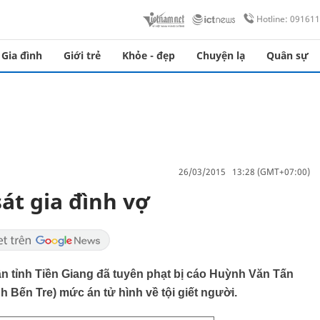
Hotline: 09161
Gia đình
Giới trẻ
Khỏe - đẹp
Chuyện lạ
Quân sự
26/03/2015 13:28 (GMT+07:00)
át gia đình vợ
n tỉnh Tiền Giang đã tuyên phạt bị cáo Huỳnh Văn Tấn
nh Bến Tre) mức án tử hình về tội giết người.