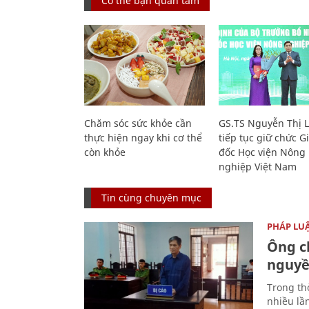
Có thể bạn quan tâm
Chăm sóc sức khỏe cần
GS.TS Nguyễn Thị 
thực hiện ngay khi cơ thể
tiếp tục giữ chức 
còn khỏe
đốc Học viện Nông
nghiệp Việt Nam
Tin cùng chuyên mục
PHÁP LU
Ông ch
nguyền
Trong thờ
nhiều lầ