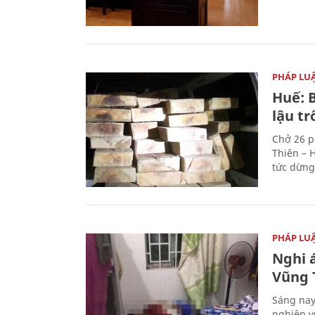
PHÁP LU
Huế: B
lậu t
Chở 26 p
Thiên – 
tức dừng
PHÁP LU
Nghi á
Vũng 
Sáng nay
nghiệp v