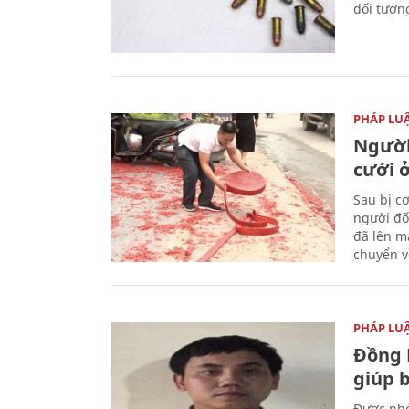
đối tượn
PHÁP LU
Người
cưới ở
Sau bị c
người đố
đã lên m
chuyển v
PHÁP LU
Đồng 
giúp 
Được nhờ