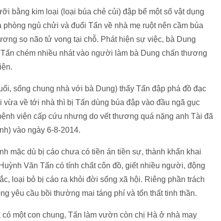
ỡi bằng kim loại (loại búa chẻ củi) đập bể một số vật dụng
a phòng ngủ chửi và đuổi Tấn về nhà mẹ ruột nên cầm búa
ương sọ não tử vong tại chỗ. Phát hiện sự việc, bà Dung
ị Tấn chém nhiều nhát vào người làm bà Dung chấn thương
iện.
uổi, sống chung nhà với bà Dung) thấy Tấn đập phá đồ đạc
 vừa về tới nhà thì bị Tấn dùng búa đập vào đầu ngã gục
ệnh viện cấp cứu nhưng do vết thương quá nặng anh Tài đã
nh) vào ngày 6-8-2014.
nh mặc dù bị cáo chưa có tiền án tiền sự, thành khẩn khai
 Huỳnh Văn Tấn có tính chất côn đồ, giết nhiều người, động
, loại bỏ bị cáo ra khỏi đời sống xã hội. Riêng phần trách
g yêu cầu bồi thường mai táng phí và tổn thất tinh thần.
à có một con chung, Tấn làm vườn còn chị Hà ở nhà may