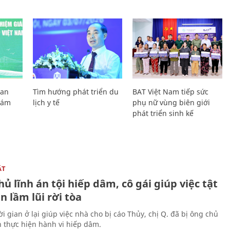
Lan
Tìm hướng phát triển du
BAT Việt Nam tiếp sức
Giám
lịch y tế
phụ nữ vùng biên giới
phát triển sinh kế
ẬT
ủ lĩnh án tội hiếp dâm, cô gái giúp việc tật
 lầm lũi rời tòa
i gian ở lại giúp việc nhà cho bị cáo Thủy, chị Q. đã bị ông chủ
n thực hiện hành vi hiếp dâm.