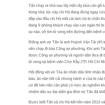
Tấn chạy ra nhà sau lấy một cây búa cán gỗ lư
trong nhà, lúc này chị Hà đang đứng ngay cử
đập vào đầu chị Hà một cái làm chị bị chấn th
đang ở phòng khách chạy vào can ngăn thì b
sọ não, vỡ tim tử vong trên đường đến bệnh v
Riêng anh vợ Tấn là anh Huỳnh Văn Tài (45 t
nên chạy đi báo Công an phường. Khi anh Tài
được Công an phường và người dân đưa đi b
tử vong tại bệnh viện Chợ Rẫy (TP. Hồ Chí Mi
Hội đồng xét xử Tòa án nhân dân tỉnh nhận đị
báo, ăn năn hối cải nhưng hành vi của bị cáo
cơ đê hèn nên cần phải có mức án nghiêm khắc
nhiệm dân sự đại diện gia đình vợ Tấn đã khôn
Được biết Tấn và chị Hà kết hôn năm 2012 v