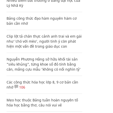
Nhiều điểm bất thường ở bằng đại học của
Lý Nhã Kỳ
Bảng công thức đạo hàm nguyên hàm cơ
bản cần nhớ
Clip lột tả chân thực cảnh anh trai và em gái
như 'chó với mèo', người tinh ý còn phát
hiện một vấn đề trong giáo dục con
Nguyễn Phương Hằng sở hữu khối tài sản
"siêu khủng", từng khoe sổ đỏ tính bằng
cân, mắng cựu mẫu 'không có nổi nghìn tỷ'
Các công thức hóa học lớp 8, 9 cơ bản cần
nhớ
106
Mẹo học thuộc Bảng tuần hoàn nguyên tố
hóa học bằng thơ, câu nói vui vẻ