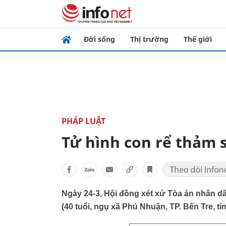
Đời sống
Thị trường
Thế giới
PHÁP LUẬT
Tử hình con rể thảm s
Ngày 24-3, Hội đồng xét xử Tòa án nhân dâ
(40 tuổi, ngụ xã Phú Nhuận, TP. Bến Tre, tỉ