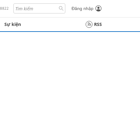
18822
Đăng nhập
Sự kiện
RSS