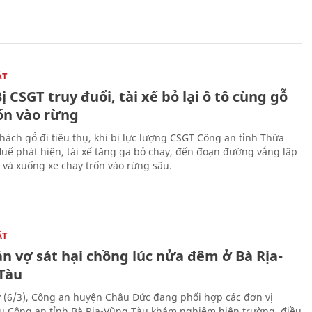
ẬT
ị CSGT truy đuổi, tài xế bỏ lại ô tô cùng gỗ
rốn vào rừng
hách gỗ đi tiêu thụ, khi bị lực lượng CSGT Công an tỉnh Thừa
Huế phát hiện, tài xế tăng ga bỏ chạy, đến đoạn đường vắng lập
 và xuống xe chạy trốn vào rừng sâu.
ẬT
n vợ sát hại chồng lúc nửa đêm ở Bà Rịa-
Tàu
 (6/3), Công an huyện Châu Đức đang phối hợp các đơn vị
ụ Công an tỉnh Bà Rịa-Vũng Tàu khám nghiệm hiện trường, điều