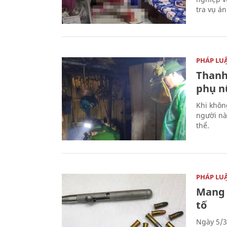
tra vụ á
PHÁP LU
Thanh
phụ nữ
Khi khôn
người nà
thể.
PHÁP LU
Mang 
tố
Ngày 5/3