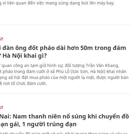
g vì liên quan đến việc mang súng dạng bút lên máy bay.
ẬT
 đàn ông đốt pháo dài hơn 50m trong đám
 Hà Nội khai gì?
ơ quan công an tạm giữ hình sự, đối tượng Trần Văn Khang,
t pháo trong đám cưới ở xã Phù Lỗ (Sóc Sơn, Hà Nội) khai nhận
ạng xã hội đặt mua pháo của một người lạ mặt, được người bán
ề nơi tổ chức đám cưới.
ẬT
Nai: Nam thanh niên nổ súng khi chuyển đồ
bạn gái, 1 người trúng đạn
 tới chuyển đồ giúp một cô gái, Khải mang theo súng và xảy ra