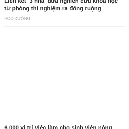
Liên kết '3 nhà' đưa nghiên cứu khoa học
từ phòng thí nghiệm ra đồng ruộng
HỌC ĐƯỜNG
6.000 vị trí việc làm cho sinh viên nông