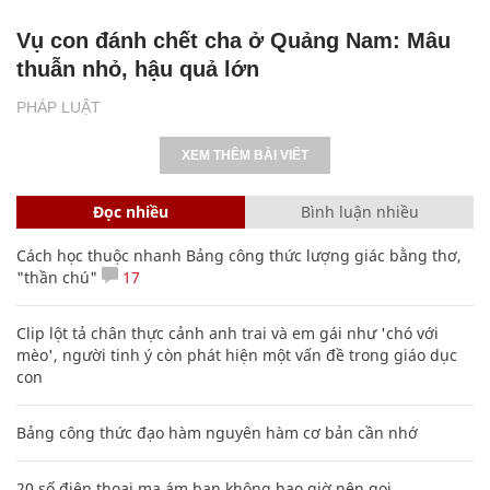
Vụ con đánh chết cha ở Quảng Nam: Mâu
thuẫn nhỏ, hậu quả lớn
PHÁP LUẬT
XEM THÊM BÀI VIẾT
Đọc nhiều
Bình luận nhiều
Cách học thuộc nhanh Bảng công thức lượng giác bằng thơ,
"thần chú"
17
Clip lột tả chân thực cảnh anh trai và em gái như 'chó với
mèo', người tinh ý còn phát hiện một vấn đề trong giáo dục
con
Bảng công thức đạo hàm nguyên hàm cơ bản cần nhớ
20 số điện thoại ma ám bạn không bao giờ nên gọi