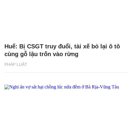
Huế: Bị CSGT truy đuổi, tài xế bỏ lại ô tô
cùng gỗ lậu trốn vào rừng
PHÁP LUẬT