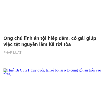
Ông chủ lĩnh án tội hiếp dâm, cô gái giúp
việc tật nguyền lầm lũi rời tòa
PHÁP LUẬT