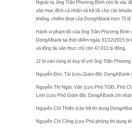
Ngoài ra, ông Trần Phương Bình còn bị xác đị
vào mục đích cá nhân và trả lãi cho các khoản
khống, chiếm đoạt của DongABank hơn 75 tỷ
Hành vi phạm tội của ông Trần Phương Bình v
DongABank tại thời điểm ngày 31/12/2015 bị l
và tổng tài sản thực chỉ còn 47.011 tỷ đồng.
11 bị can cùng bị truy tố với ông Trần Phương
Nguyễn Đức Tài (cựu Giám đốc DongABank s
Nguyễn Thị Ngọc Vân (cựu Phó TGĐ, Phó Ch
Linh (cựu Phó Giám đốc DongABank chi nhá
Nguyễn Chí Thiện (cán bộ tín dụng DongABan
Nguyễn Chí Công (cựu Phó phòng tín dụng k