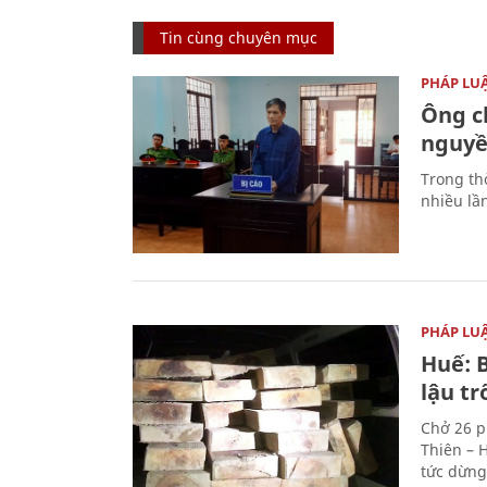
Tin cùng chuyên mục
PHÁP LU
Ông ch
nguyền
Trong thờ
nhiều lầ
PHÁP LU
Huế: B
lậu t
Chở 26 p
Thiên – 
tức dừng