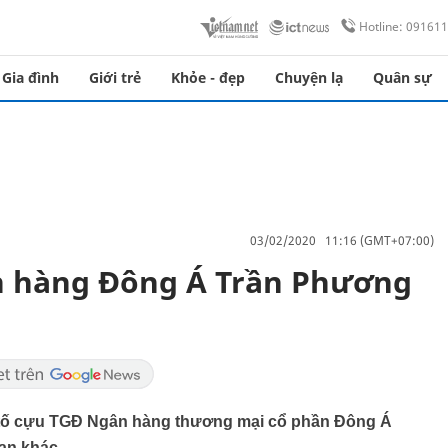
Hotline: 09161
Gia đình
Giới trẻ
Khỏe - đẹp
Chuyện lạ
Quân sự
03/02/2020 11:16 (GMT+07:00)
n hàng Đông Á Trần Phương
y tố cựu TGĐ Ngân hàng thương mại cổ phần Đông Á
an khác.