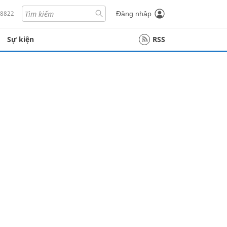
18822
Đăng nhập
Sự kiện
RSS