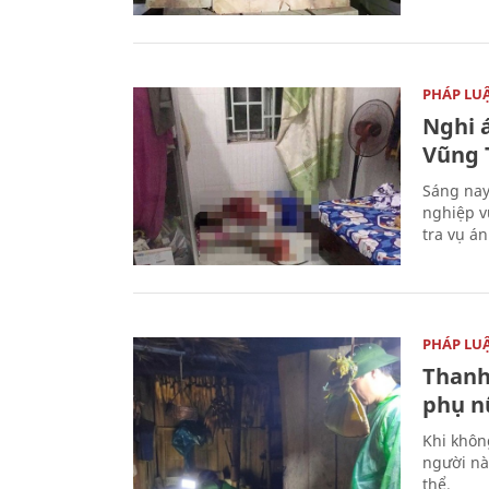
PHÁP LU
Nghi á
Vũng 
Sáng nay
nghiệp v
tra vụ á
PHÁP LU
Thanh
phụ nữ
Khi khôn
người nà
thể.