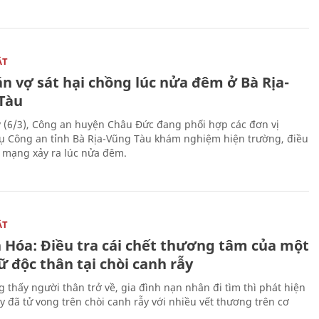
ẬT
n vợ sát hại chồng lúc nửa đêm ở Bà Rịa-
Tàu
 (6/3), Công an huyện Châu Đức đang phối hợp các đơn vị
ụ Công an tỉnh Bà Rịa-Vũng Tàu khám nghiệm hiện trường, điều
n mạng xảy ra lúc nửa đêm.
ẬT
 Hóa: Điều tra cái chết thương tâm của một
 độc thân tại chòi canh rẫy
g thấy người thân trở về, gia đình nạn nhân đi tìm thì phát hiện
y đã tử vong trên chòi canh rẫy với nhiều vết thương trên cơ