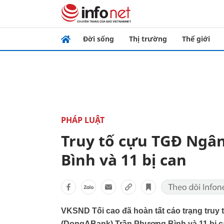
Đời sống
Thị trường
Thế giới
PHÁP LUẬT
Truy tố cựu TGĐ Ngâ
Bình và 11 bị can
VKSND Tối cao đã hoàn tất cáo trạng tru
(DongABank) Trần Phương Bình và 11 bị c