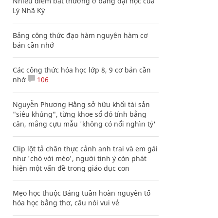
Nhiều điểm bất thường ở bằng đại học của
Lý Nhã Kỳ
Bảng công thức đạo hàm nguyên hàm cơ
bản cần nhớ
Các công thức hóa học lớp 8, 9 cơ bản cần
nhớ
106
Nguyễn Phương Hằng sở hữu khối tài sản
"siêu khủng", từng khoe sổ đỏ tính bằng
cân, mắng cựu mẫu 'không có nổi nghìn tỷ'
Clip lột tả chân thực cảnh anh trai và em gái
như 'chó với mèo', người tinh ý còn phát
hiện một vấn đề trong giáo dục con
Mẹo học thuộc Bảng tuần hoàn nguyên tố
hóa học bằng thơ, câu nói vui vẻ