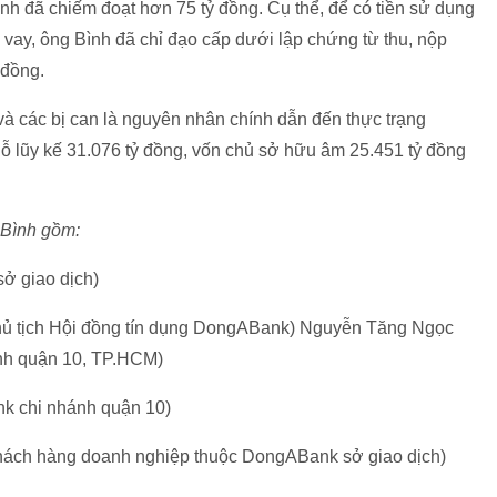
nh đã chiếm đoạt hơn 75 tỷ đồng. Cụ thể, để có tiền sử dụng
 vay, ông Bình đã chỉ đạo cấp dưới lập chứng từ thu, nộp
 đồng.
à các bị can là nguyên nhân chính dẫn đến thực trạng
ỗ lũy kế 31.076 tỷ đồng, vốn chủ sở hữu âm 25.451 tỷ đồng
 Bình gồm:
ở giao dịch)
ủ tịch Hội đồng tín dụng DongABank) Nguyễn Tăng Ngọc
nh quận 10, TP.HCM)
k chi nhánh quận 10)
hách hàng doanh nghiệp thuộc DongABank sở giao dịch)