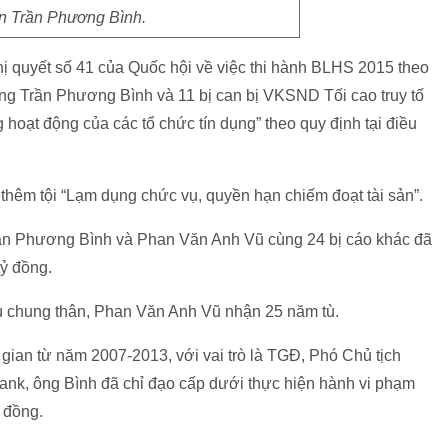
an Trần Phương Bình.
ị quyết số 41 của Quốc hội về việc thi hành BLHS 2015 theo
 ông Trần Phương Bình và 11 bị can bị VKSND Tối cao truy tố
 hoạt động của các tổ chức tín dụng” theo quy định tại điều
thêm tội “Lạm dụng chức vụ, quyền hạn chiếm đoạt tài sản”.
Trần Phương Bình và Phan Văn Anh Vũ cùng 24 bị cáo khác đã
tỷ đồng.
ù chung thân, Phan Văn Anh Vũ nhận 25 năm tù.
 gian từ năm 2007-2013, với vai trò là TGĐ, Phó Chủ tịch
nk, ông Bình đã chỉ đạo cấp dưới thực hiện hành vi phạm
 đồng.