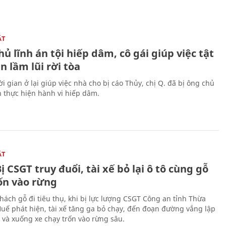
ẬT
ủ lĩnh án tội hiếp dâm, cô gái giúp việc tật
 lầm lũi rời tòa
i gian ở lại giúp việc nhà cho bị cáo Thủy, chị Q. đã bị ông chủ
n thực hiện hành vi hiếp dâm.
ẬT
ị CSGT truy đuổi, tài xế bỏ lại ô tô cùng gỗ
rốn vào rừng
hách gỗ đi tiêu thụ, khi bị lực lượng CSGT Công an tỉnh Thừa
Huế phát hiện, tài xế tăng ga bỏ chạy, đến đoạn đường vắng lập
 và xuống xe chạy trốn vào rừng sâu.