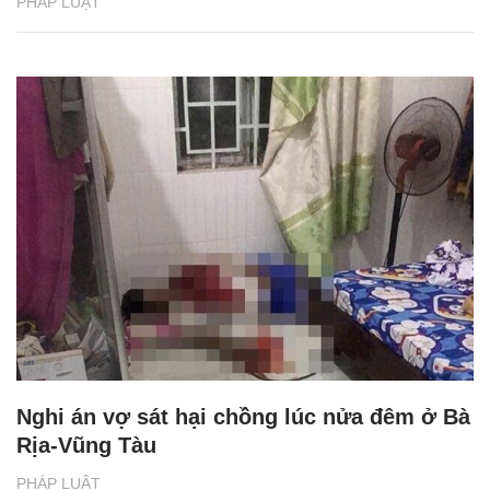
PHÁP LUẬT
Nghi án vợ sát hại chồng lúc nửa đêm ở Bà
Rịa-Vũng Tàu
PHÁP LUẬT