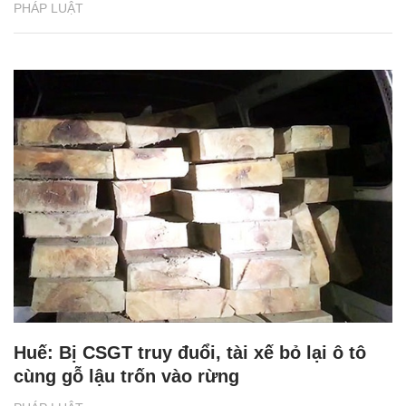
PHÁP LUẬT
Huế: Bị CSGT truy đuổi, tài xế bỏ lại ô tô
cùng gỗ lậu trốn vào rừng