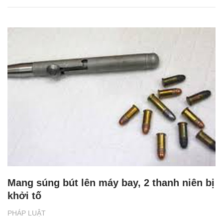
Mang súng bút lên máy bay, 2 thanh niên bị
khởi tố
PHÁP LUẬT