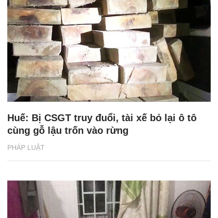
Huế: Bị CSGT truy đuổi, tài xế bỏ lại ô tô
cùng gỗ lậu trốn vào rừng
PHÁP LUẬT