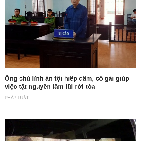
Ông chủ lĩnh án tội hiếp dâm, cô gái giúp
việc tật nguyền lầm lũi rời tòa
PHÁP LUẬT