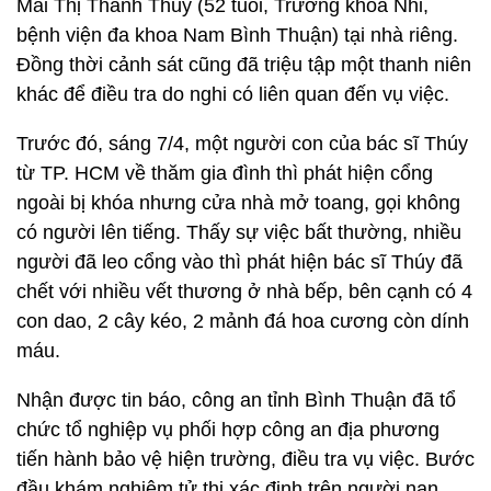
Mai Thị Thanh Thúy (52 tuổi, Trưởng khoa Nhi,
bệnh viện đa khoa Nam Bình Thuận) tại nhà riêng.
Đồng thời cảnh sát cũng đã triệu tập một thanh niên
khác để điều tra do nghi có liên quan đến vụ việc.
Trước đó, sáng 7/4, một người con của bác sĩ Thúy
từ TP. HCM về thăm gia đình thì phát hiện cổng
ngoài bị khóa nhưng cửa nhà mở toang, gọi không
có người lên tiếng. Thấy sự việc bất thường, nhiều
người đã leo cổng vào thì phát hiện bác sĩ Thúy đã
chết với nhiều vết thương ở nhà bếp, bên cạnh có 4
con dao, 2 cây kéo, 2 mảnh đá hoa cương còn dính
máu.
Nhận được tin báo, công an tỉnh Bình Thuận đã tổ
chức tổ nghiệp vụ phối hợp công an địa phương
tiến hành bảo vệ hiện trường, điều tra vụ việc. Bước
đầu khám nghiệm tử thi xác định trên người nạn