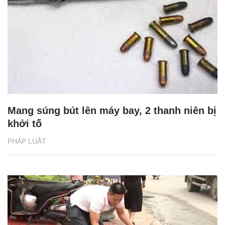
Mang súng bút lên máy bay, 2 thanh niên bị
khởi tố
PHÁP LUẬT