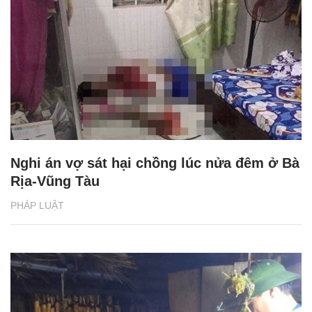
Nghi án vợ sát hại chồng lúc nửa đêm ở Bà
Rịa-Vũng Tàu
PHÁP LUẬT