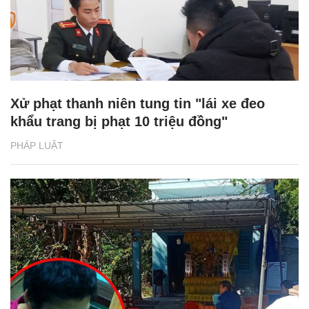
Xử phạt thanh niên tung tin "lái xe đeo
khẩu trang bị phạt 10 triệu đồng"
PHÁP LUẬT