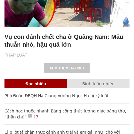
Vụ con đánh chết cha ở Quảng Nam: Mâu
thuẫn nhỏ, hậu quả lớn
PHÁP LUẬT
XEM THÊM BÀI VIẾT
Đọc nhiều
Bình luận nhiều
Phó Đoàn ĐBQH Hà Giang Vương Ngọc Hà bị kỷ luật
Cách học thuộc nhanh Bảng công thức lượng giác bằng thơ,
"thần chú"
17
Clip lột tả chân thực cảnh anh trai và em gái như 'chó với