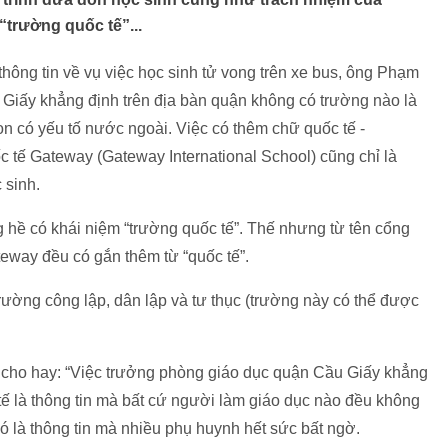
“trường quốc tế”...
ông tin về vụ việc học sinh tử vong trên xe bus, ông Phạm
ấy khẳng định trên địa bàn quận không có trường nào là
n có yếu tố nước ngoài. Việc có thêm chữ quốc tế -
c tế Gateway (Gateway International School) cũng chỉ là
 sinh.
g hề có khái niệm “trường quốc tế”. Thế nhưng từ tên cổng
eway đều có gắn thêm từ “quốc tế”.
 trường công lập, dân lập và tư thục (trường này có thể được
 cho hay: “Việc trưởng phòng giáo dục quận Cầu Giấy khẳng
tế là thông tin mà bất cứ người làm giáo dục nào đều không
ó là thông tin mà nhiều phụ huynh hết sức bất ngờ.