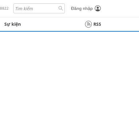
18822
Đăng nhập
Sự kiện
RSS