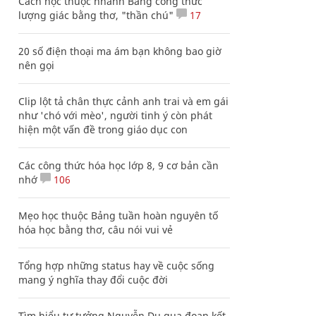
Cách học thuộc nhanh Bảng công thức
lượng giác bằng thơ, "thần chú"
17
20 số điện thoại ma ám bạn không bao giờ
nên gọi
Clip lột tả chân thực cảnh anh trai và em gái
như 'chó với mèo', người tinh ý còn phát
hiện một vấn đề trong giáo dục con
Các công thức hóa học lớp 8, 9 cơ bản cần
nhớ
106
Mẹo học thuộc Bảng tuần hoàn nguyên tố
hóa học bằng thơ, câu nói vui vẻ
Tổng hợp những status hay về cuộc sống
mang ý nghĩa thay đổi cuộc đời
Tìm hiểu tư tưởng Nguyễn Du qua đoạn kết