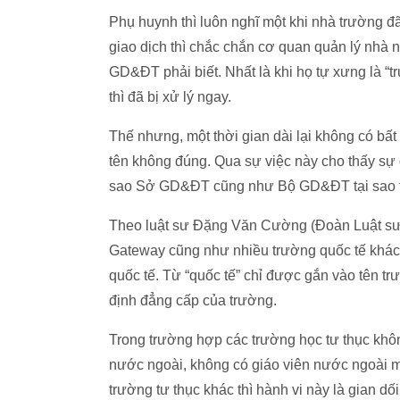
Phụ huynh thì luôn nghĩ một khi nhà trường đã
giao dịch thì chắc chắn cơ quan quản lý nh
GD&ĐT phải biết. Nhất là khi họ tự xưng là “t
thì đã bị xử lý ngay.
Thế nhưng, một thời gian dài lại không có bất
tên không đúng. Qua sự việc này cho thấy sự q
sao Sở GD&ĐT cũng như Bộ GD&ĐT tại sao th
Theo luật sư Đặng Văn Cường (Đoàn Luật sư T
Gateway cũng như nhiều trường quốc tế khác
quốc tế. Từ “quốc tế” chỉ được gắn vào tên tr
định đẳng cấp của trường.
Trong trường hợp các trường học tư thục khôn
nước ngoài, không có giáo viên nước ngoài mà
trường tư thục khác thì hành vi này là gian dối