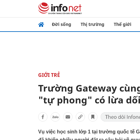
Đời sống
Thị trường
Thế giới
GIỚI TRẺ
Trường Gateway cùng
"tự phong" có lừa dố
Vụ việc học sinh lớp 1 tại trường quốc tế 
đã khiến nhiều người đặt ra câu hỏi về qu