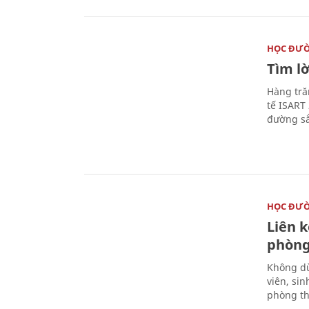
HỌC ĐƯ
Tìm lờ
Hàng tră
tế ISART
đường sắ
HỌC ĐƯ
Liên 
phòng
Không dừ
viên, si
phòng th