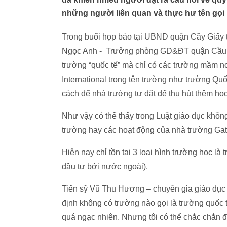
những người liên quan và thực hư tên gọi 
Trong buổi họp báo tại UBND quận Cầy Giấy th
Ngọc Anh - Trưởng phòng GD&ĐT quận Cầu Gi
trường “quốc tế” mà chỉ có các trường mầm no
International trong tên trường như trường Quố
cách để nhà trường tự đặt để thu hút thêm học
Như vậy có thể thấy trong Luật giáo dục khôn
trường hay các hoạt động của nhà trường Gat
Hiện nay chỉ tồn tại 3 loại hình trường học là
đầu tư bởi nước ngoài).
Tiến sỹ Vũ Thu Hương – chuyên gia giáo dục
định không có trường nào gọi là trường quốc 
quá ngạc nhiên. Nhưng tôi có thể chắc chắn đ