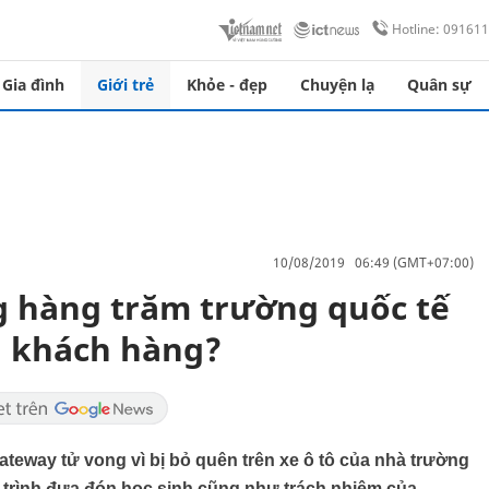
Hotline: 09161
Gia đình
Giới trẻ
Khỏe - đẹp
Chuyện lạ
Quân sự
10/08/2019 06:49 (GMT+07:00)
 hàng trăm trường quốc tế
i khách hàng?
Gateway tử vong vì bị bỏ quên trên xe ô tô của nhà trường
y trình đưa đón học sinh cũng như trách nhiệm của