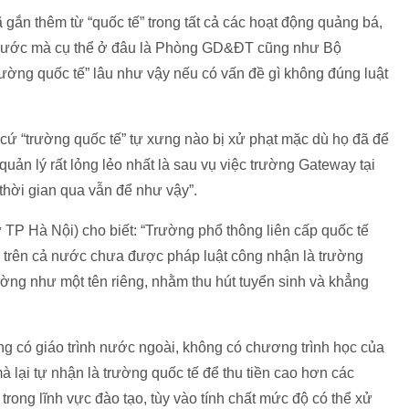
 gắn thêm từ “quốc tế” trong tất cả các hoạt động quảng bá,
à nước mà cụ thể ở đâu là Phòng GD&ĐT cũng như Bộ
rường quốc tế” lâu như vậy nếu có vấn đề gì không đúng luật
 cứ “trường quốc tế” tự xưng nào bị xử phạt mặc dù họ đã để
uản lý rất lỏng lẻo nhất là sau vụ việc trường Gateway tại
ời gian qua vẫn để như vậy”.
P Hà Nội) cho biết: “Trường phổ thông liên cấp quốc tế
 trên cả nước chưa được pháp luật công nhận là trường
ường như một tên riêng, nhằm thu hút tuyển sinh và khẳng
g có giáo trình nước ngoài, không có chương trình học của
 lại tự nhận là trường quốc tế để thu tiền cao hơn các
 trong lĩnh vực đào tạo, tùy vào tính chất mức độ có thể xử