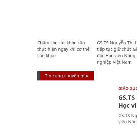
Chăm sóc sức khỏe cần
GS.TS Nguyễn Thị 
thực hiện ngay khi cơ thể
tiếp tục giữ chức 
còn khỏe
đốc Học viện Nông
nghiệp Việt Nam
Tin cùng chuyên mục
GIÁO DỤ
GS.TS
Học v
GS.TS Ng
viện Nôn