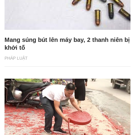
Mang súng bút lên máy bay, 2 thanh niên bị
khởi tố
PHÁP LUẬT