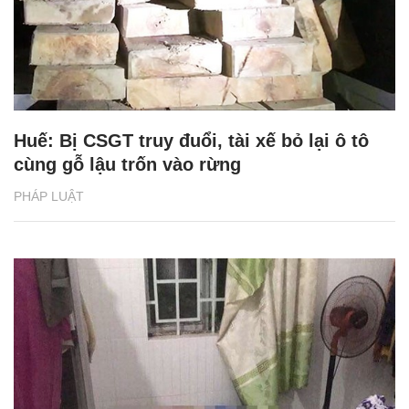
Huế: Bị CSGT truy đuổi, tài xế bỏ lại ô tô
cùng gỗ lậu trốn vào rừng
PHÁP LUẬT