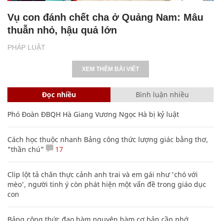
Vụ con đánh chết cha ở Quảng Nam: Mâu
thuẫn nhỏ, hậu quả lớn
PHÁP LUẬT
XEM THÊM BÀI VIẾT
Đọc nhiều
Bình luận nhiều
Phó Đoàn ĐBQH Hà Giang Vương Ngọc Hà bị kỷ luật
Cách học thuộc nhanh Bảng công thức lượng giác bằng thơ,
"thần chú"
17
Clip lột tả chân thực cảnh anh trai và em gái như 'chó với
mèo', người tinh ý còn phát hiện một vấn đề trong giáo dục
con
Bảng công thức đạo hàm nguyên hàm cơ bản cần nhớ