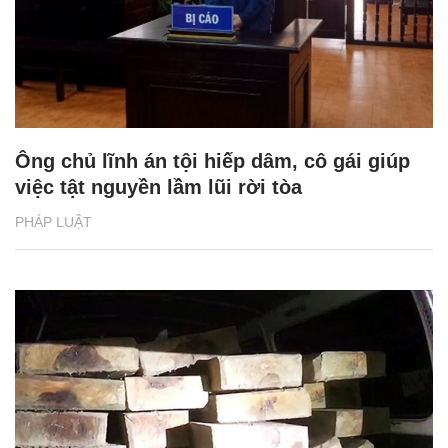
Ông chủ lĩnh án tội hiếp dâm, cô gái giúp
việc tật nguyền lầm lũi rời tòa
PHÁP LUẬT