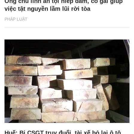
Ông chủ lĩnh án tội hiếp dâm, cô gái giúp
việc tật nguyền lầm lũi rời tòa
PHÁP LUẬT
Huế: Bị CSGT truy đuổi, tài xế bỏ lại ô tô