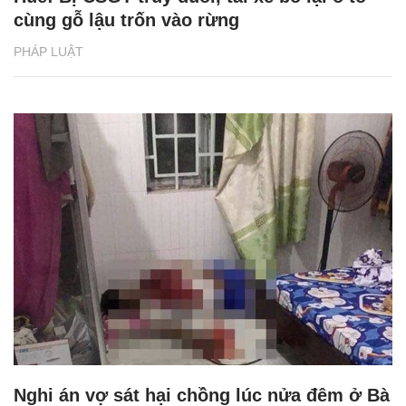
cùng gỗ lậu trốn vào rừng
PHÁP LUẬT
Nghi án vợ sát hại chồng lúc nửa đêm ở Bà