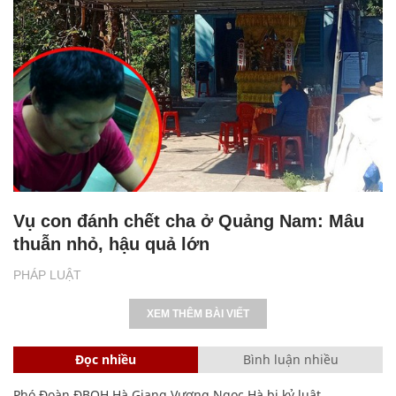
Vụ con đánh chết cha ở Quảng Nam: Mâu
thuẫn nhỏ, hậu quả lớn
PHÁP LUẬT
XEM THÊM BÀI VIẾT
Đọc nhiều
Bình luận nhiều
Phó Đoàn ĐBQH Hà Giang Vương Ngọc Hà bị kỷ luật