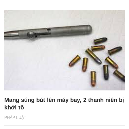
Mang súng bút lên máy bay, 2 thanh niên bị
khởi tố
PHÁP LUẬT