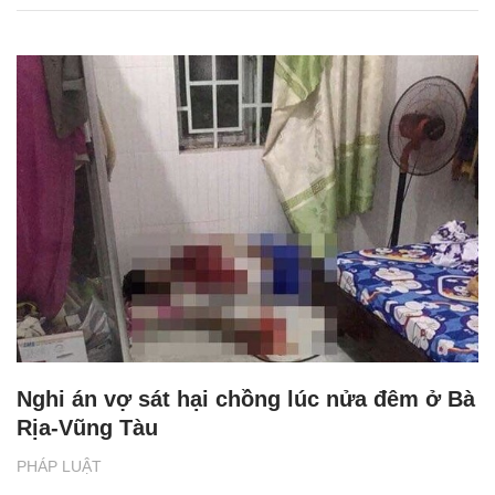
Nghi án vợ sát hại chồng lúc nửa đêm ở Bà
Rịa-Vũng Tàu
PHÁP LUẬT