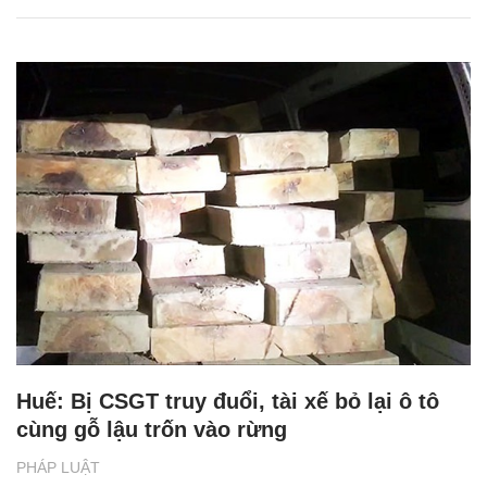
Huế: Bị CSGT truy đuổi, tài xế bỏ lại ô tô
cùng gỗ lậu trốn vào rừng
PHÁP LUẬT