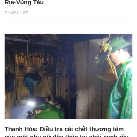
Rịa-Vũng Tàu
PHÁP LUẬT
Thanh Hóa: Điều tra cái chết thương tâm
của một phụ nữ độc thân tại chòi canh rẫy