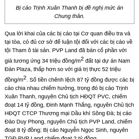
Bị cáo Trịnh Xuân Thanh bị đề nghị mức án
Chung thân.
Qua lời khai của các bị cáo tại Cơ quan điều tra và
tại tòa, có đủ cơ sở để luận tội đối với các bị cáo về
tội Tham ô tài sản. PVP Land đã bán cổ phần với
2
giá tương ứng 34 triệu đồng/m
đất tại dự án Nam
Đàn Plaza, thấp hơn so với giá trị thực 52 triệu
2
đồng/m
. Số tiền chênh lệch 87 tỷ đồng được các bị
cáo chia nhau chiếm hưởng, trong đó bị cáo Trịnh
Xuân Thanh, nguyên Chủ tịch HĐQT PVC, chiếm
đoạt 14 tỷ đồng, Đinh Mạnh Thắng, nguyên Chủ tịch
HĐQT CTCP Thương mại Dầu khí Sông Đà; bị cáo
Đào Duy Phong, nguyên Chủ tịch PVP Land, chiếm
đoạt 8 tỷ đồng; Bị cáo Nguyễn Ngọc Sinh, nguyên
TGĐ PVP Land chiếm đoạt 2 tỷ đồng.