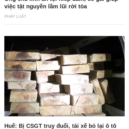
việc tật nguyền lầm lũi rời tòa
PHÁP LUẬT
Huế: Bị CSGT truy đuổi, tài xế bỏ lại ô tô