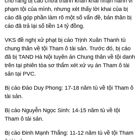
cho rằng bị cáo chưa thành khẩn khai nhận hành vi
phạm tội của mình, nhưng xét thấy lời khai của bị
cáo đã góp phần làm rõ một số vấn đề, bản thân bị
cáo đã trả lại số tiền 14 tỷ đồng.
VKS đề nghị xử phạt bị cáo Trịnh Xuân Thanh tù
chung thân về tội Tham ô tài sản. Trước đó, bị cáo
đã bị TAND Hà Nội tuyên án Chung thân về tội danh
trên tại phiên tòa sơ thẩm xét xử vụ án Tham ô tài
sản tại PVC.
Bị cáo Đào Duy Phong: 17-18 năm tù về tội Tham ô
tài sản.
Bị cáo Nguyễn Ngọc Sinh: 14-15 năm tù về tội
Tham ô tài sản.
Bị cáo Đinh Mạnh Thắng: 11-12 năm tù về tội Tham