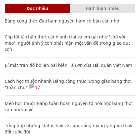
Đọc nhiều
Bình luận nhiều
Bảng công thức đạo hàm nguyên hàm cơ bản cần nhớ
Clip lột tả chân thực cảnh anh trai và em gái như 'chó với
mèo', người tinh ý còn phát hiện một vấn đề trong giáo dục
con
Bí mật trận đổ bộ lên bãi biển Tà Lơn của Hải quân Việt Nam
Cách học thuộc nhanh Bảng công thức lượng giác bằng thơ,
"thần chú"
17
Mẹo học thuộc Bảng tuần hoàn nguyên tố hóa học bằng thơ,
câu nói vui vẻ
Tổng hợp những status hay về cuộc sống mang ý nghĩa thay
đổi cuộc đời