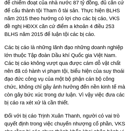
để chiếm đoạt của nhà nước 87 tỷ đồng, đủ căn cứ
để cấu thành tội Tham ô tài sản. Thực hiện BLHS
năm 2015 theo hướng có lợi cho các bị cáo, VKS
đề nghị HĐXX căn cứ điểm a khoản 4 điều 253
BLHS năm 2015 để luận tội các bị cáo.
Các bị cáo là những lãnh đạo những doanh nghiệp
lớn thuộc Tập đoàn Dầu khí Quốc gia Việt Nam.
Các bị cáo không vượt qua được cám dỗ vật chất
nên đã có hành vi phạm tội, biểu hiện của suy thoái
đạo đức công vụ của một bộ phận cán bộ công
chức, không chỉ gây ảnh hưởng đến nền kinh tế mà
còn gây bức xúc trong dư luận. Vì vậy việc đưa các
bị cáo ra xét xử là cần thiết.
Đối với bị cáo Trịnh Xuân Thanh, người có vai trò
quyết định trong việc chuyển nhượng cổ phần, VKS