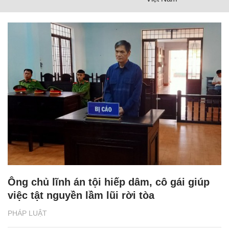
Ông chủ lĩnh án tội hiếp dâm, cô gái giúp
việc tật nguyền lầm lũi rời tòa
PHÁP LUẬT