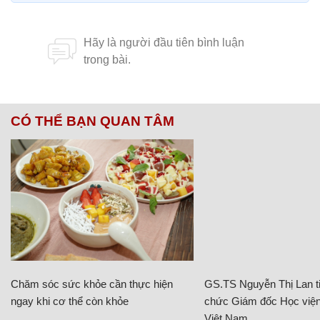
CÓ THỂ BẠN QUAN TÂM
Chăm sóc sức khỏe cần thực hiện
GS.TS Nguyễn Thị Lan ti
ngay khi cơ thể còn khỏe
chức Giám đốc Học viện
Việt Nam