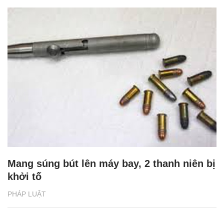
Mang súng bút lên máy bay, 2 thanh niên bị
khởi tố
PHÁP LUẬT