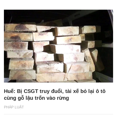
Huế: Bị CSGT truy đuổi, tài xế bỏ lại ô tô
cùng gỗ lậu trốn vào rừng
PHÁP LUẬT