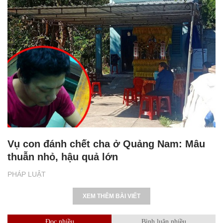
Vụ con đánh chết cha ở Quảng Nam: Mâu
thuẫn nhỏ, hậu quả lớn
PHÁP LUẬT
XEM THÊM BÀI VIẾT
Đọc nhiều
Bình luận nhiều