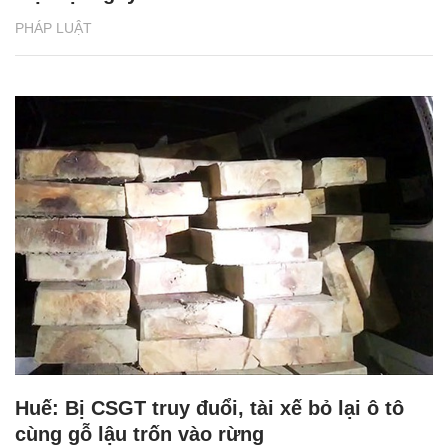
PHÁP LUẬT
Huế: Bị CSGT truy đuổi, tài xế bỏ lại ô tô
cùng gỗ lậu trốn vào rừng