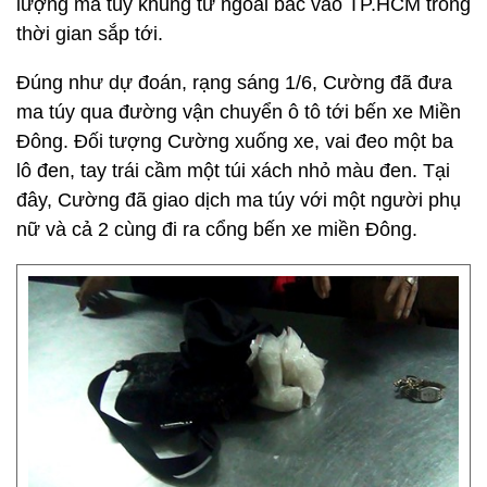
lượng ma túy khủng từ ngoài bắc vào TP.HCM trong
thời gian sắp tới.
Đúng như dự đoán, rạng sáng 1/6, Cường đã đưa
ma túy qua đường vận chuyển ô tô tới bến xe Miền
Đông. Đối tượng Cường xuống xe, vai đeo một ba
lô đen, tay trái cầm một túi xách nhỏ màu đen. Tại
đây, Cường đã giao dịch ma túy với một người phụ
nữ và cả 2 cùng đi ra cổng bến xe miền Đông.