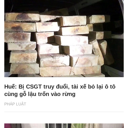
Huế: Bị CSGT truy đuổi, tài xế bỏ lại ô tô
cùng gỗ lậu trốn vào rừng
PHÁP LUẬT