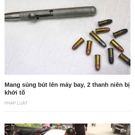
Mang súng bút lên máy bay, 2 thanh niên bị
khởi tố
PHÁP LUẬT