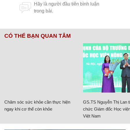
CÓ THỂ BẠN QUAN TÂM
Chăm sóc sức khỏe cần thực hiện
GS.TS Nguyễn Thị Lan ti
ngay khi cơ thể còn khỏe
chức Giám đốc Học viện
Việt Nam