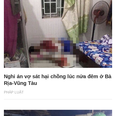
Nghi án vợ sát hại chồng lúc nửa đêm ở Bà
Rịa-Vũng Tàu
PHÁP LUẬT