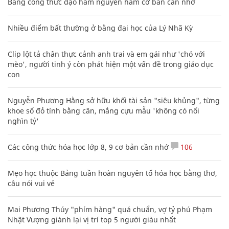
Bảng công thức đạo hàm nguyên hàm cơ bản cần nhớ
Nhiều điểm bất thường ở bằng đại học của Lý Nhã Kỳ
Clip lột tả chân thực cảnh anh trai và em gái như 'chó với
mèo', người tinh ý còn phát hiện một vấn đề trong giáo dục
con
Nguyễn Phương Hằng sở hữu khối tài sản "siêu khủng", từng
khoe sổ đỏ tính bằng cân, mắng cựu mẫu 'không có nổi
nghìn tỷ'
Các công thức hóa học lớp 8, 9 cơ bản cần nhớ
106
Mẹo học thuộc Bảng tuần hoàn nguyên tố hóa học bằng thơ,
câu nói vui vẻ
Mai Phương Thúy "phím hàng" quá chuẩn, vợ tỷ phú Phạm
Nhật Vượng giành lại vị trí top 5 người giàu nhất