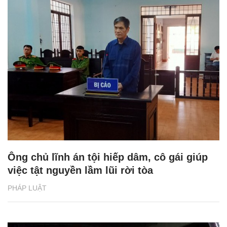
Ông chủ lĩnh án tội hiếp dâm, cô gái giúp
việc tật nguyền lầm lũi rời tòa
PHÁP LUẬT