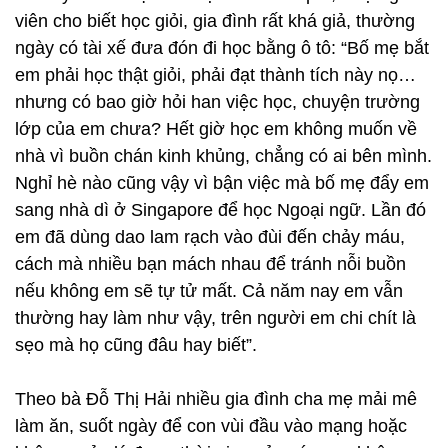
viên cho biết học giỏi, gia đình rất khá giả, thường
ngày có tài xế đưa đón đi học bằng ô tô: “Bố mẹ bắt
em phải học thật giỏi, phải đạt thành tích này nọ…
nhưng có bao giờ hỏi han việc học, chuyện trường
lớp của em chưa? Hết giờ học em không muốn về
nhà vì buồn chán kinh khủng, chẳng có ai bên mình.
Nghỉ hè nào cũng vậy vì bận việc mà bố mẹ đẩy em
sang nhà dì ở Singapore để học Ngoại ngữ. Lần đó
em đã dùng dao lam rạch vào đùi đến chảy máu,
cách mà nhiều bạn mách nhau để tránh nỗi buồn
nếu không em sẽ tự tử mất. Cả năm nay em vẫn
thường hay làm như vậy, trên người em chi chít là
sẹo mà họ cũng đâu hay biết”.
Theo bà Đỗ Thị Hải nhiều gia đình cha mẹ mải mê
làm ăn, suốt ngày để con vùi đầu vào mạng hoặc