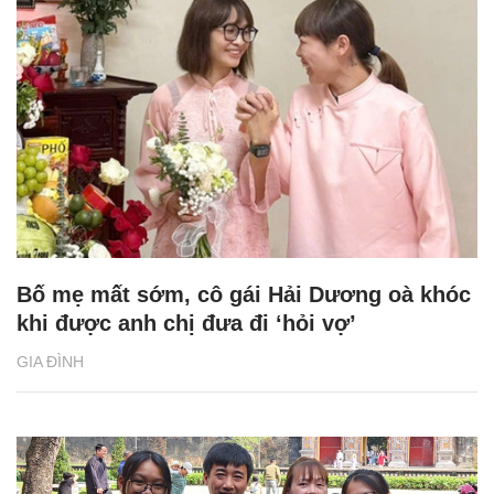
Bố mẹ mất sớm, cô gái Hải Dương oà khóc
khi được anh chị đưa đi ‘hỏi vợ’
GIA ĐÌNH