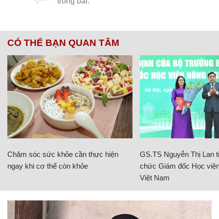
CÓ THỂ BẠN QUAN TÂM
Chăm sóc sức khỏe cần thực hiện
GS.TS Nguyễn Thị Lan ti
ngay khi cơ thể còn khỏe
chức Giám đốc Học viện
Việt Nam