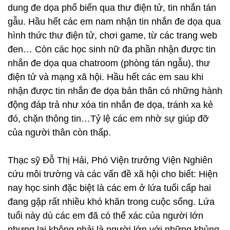
dung đe dọa phổ biến qua thư điện tử, tin nhắn tán
gẫu. Hầu hết các em nam nhận tin nhắn đe dọa qua
hình thức thư điện tử, chơi game, từ các trang web
đen… Còn các học sinh nữ đa phần nhận được tin
nhắn đe dọa qua chatroom (phòng tán ngẫu), thư
điện tử và mạng xã hội. Hầu hết các em sau khi
nhận được tin nhắn đe dọa bản thân có những hành
động đáp trả như xóa tin nhắn đe dọa, tránh xa kẻ
đó, chặn thông tin…Tỷ lệ các em nhờ sự giúp đỡ
của người thân còn thấp.
Thạc sỹ Đỗ Thị Hải, Phó Viện trưởng Viện Nghiên
cứu môi trường và các vấn đề xã hội cho biết: Hiện
nay học sinh đặc biệt là các em ở lứa tuổi cấp hai
đang gặp rất nhiều khó khăn trong cuộc sống. Lứa
tuổi này dù các em đã có thể xác của người lớn
nhưng lại không phải là người lớn với những khủng