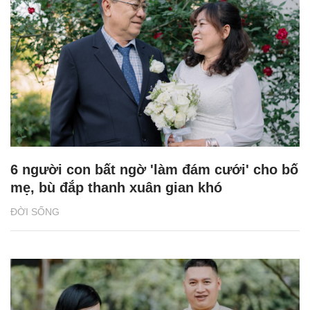
6 người con bất ngờ 'làm đám cưới' cho bố
mẹ, bù đắp thanh xuân gian khó
ĐỜI SỐNG