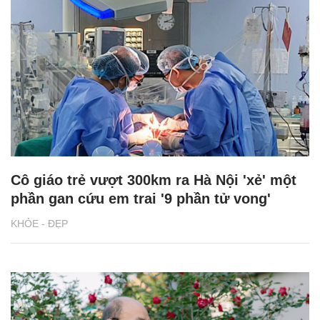
Cô giáo trẻ vượt 300km ra Hà Nội 'xẻ' một
phần gan cứu em trai '9 phần tử vong'
KHỎE - ĐẸP