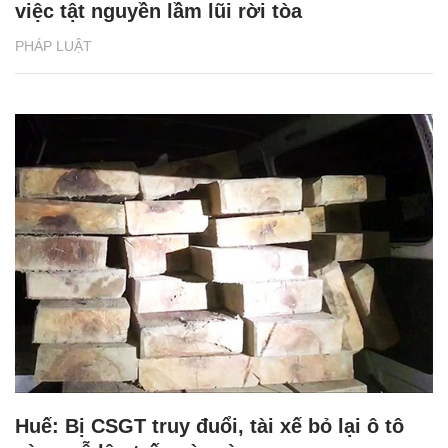
việc tật nguyền lầm lũi rời tòa
PHÁP LUẬT
Huế: Bị CSGT truy đuổi, tài xế bỏ lại ô tô