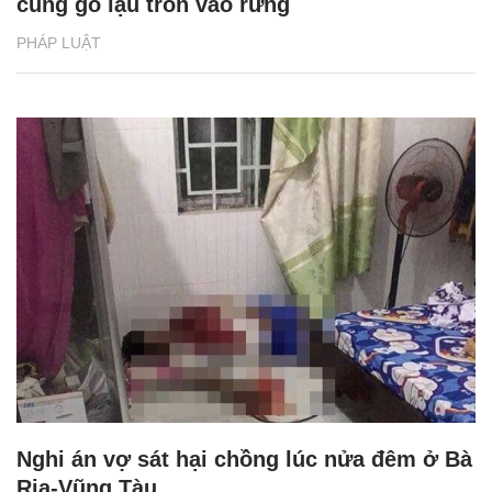
cùng gỗ lậu trốn vào rừng
PHÁP LUẬT
Nghi án vợ sát hại chồng lúc nửa đêm ở Bà
Rịa-Vũng Tàu