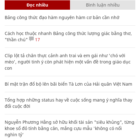
Đọc nhiều
Bình luận nhiều
Bảng công thức đạo hàm nguyên hàm cơ bản cần nhớ
Cách học thuộc nhanh Bảng công thức lượng giác bằng thơ,
"thần chú"
17
Clip lột tả chân thực cảnh anh trai và em gái như 'chó với
mèo', người tinh ý còn phát hiện một vấn đề trong giáo dục
con
Bí mật trận đổ bộ lên bãi biển Tà Lơn của Hải quân Việt Nam
Tổng hợp những status hay về cuộc sống mang ý nghĩa thay
đổi cuộc đời
Nguyễn Phương Hằng sở hữu khối tài sản "siêu khủng", từng
khoe sổ đỏ tính bằng cân, mắng cựu mẫu 'không có nổi
nghìn tỷ'