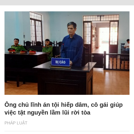
Ông chủ lĩnh án tội hiếp dâm, cô gái giúp
việc tật nguyền lầm lũi rời tòa
PHÁP LUẬT