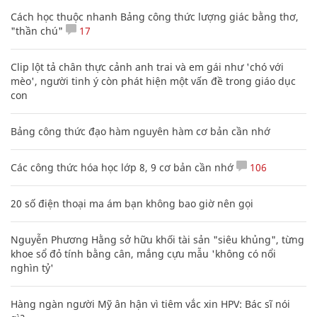
Cách học thuộc nhanh Bảng công thức lượng giác bằng thơ,
"thần chú"
17
Clip lột tả chân thực cảnh anh trai và em gái như 'chó với
mèo', người tinh ý còn phát hiện một vấn đề trong giáo dục
con
Bảng công thức đạo hàm nguyên hàm cơ bản cần nhớ
Các công thức hóa học lớp 8, 9 cơ bản cần nhớ
106
20 số điện thoại ma ám bạn không bao giờ nên gọi
Nguyễn Phương Hằng sở hữu khối tài sản "siêu khủng", từng
khoe sổ đỏ tính bằng cân, mắng cựu mẫu 'không có nổi
nghìn tỷ'
Hàng ngàn người Mỹ ân hận vì tiêm vắc xin HPV: Bác sĩ nói