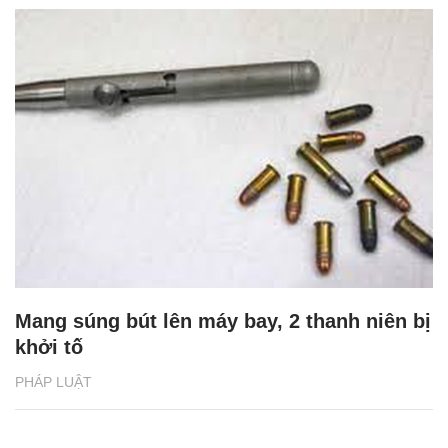
Mang súng bút lên máy bay, 2 thanh niên bị
khởi tố
PHÁP LUẬT