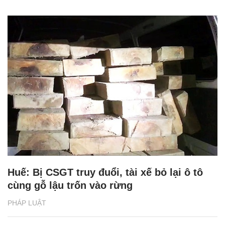
Huế: Bị CSGT truy đuổi, tài xế bỏ lại ô tô
cùng gỗ lậu trốn vào rừng
PHÁP LUẬT