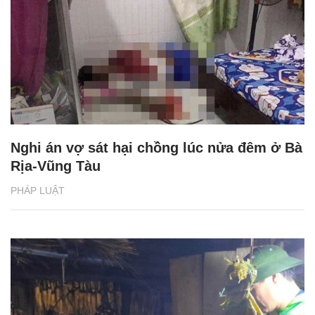
Nghi án vợ sát hại chồng lúc nửa đêm ở Bà
Rịa-Vũng Tàu
PHÁP LUẬT