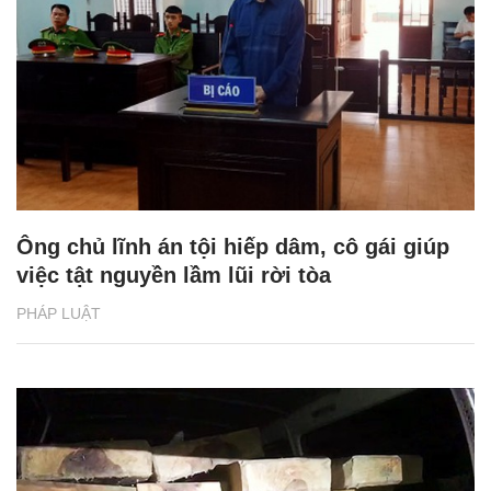
Ông chủ lĩnh án tội hiếp dâm, cô gái giúp
việc tật nguyền lầm lũi rời tòa
PHÁP LUẬT