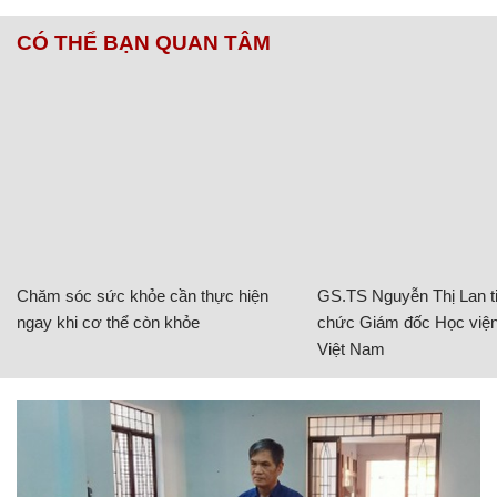
CÓ THỂ BẠN QUAN TÂM
Chăm sóc sức khỏe cần thực hiện
GS.TS Nguyễn Thị Lan ti
ngay khi cơ thể còn khỏe
chức Giám đốc Học viện
Việt Nam