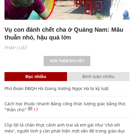
Vụ con đánh chết cha ở Quảng Nam: Mâu
thuẫn nhỏ, hậu quả lớn
PHÁP LUẬT
XEM THÊM BÀI VIẾT
Đọc nhiều
Bình luận nhiều
Phó Đoàn ĐBQH Hà Giang Vương Ngọc Hà bị kỷ luật
Cách học thuộc nhanh Bảng công thức lượng giác bằng thơ,
"thần chú"
17
Clip lột tả chân thực cảnh anh trai và em gái như 'chó với
mèo', người tinh ý còn phát hiện một vấn đề trong giáo dục