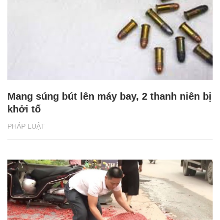
Mang súng bút lên máy bay, 2 thanh niên bị
khởi tố
PHÁP LUẬT