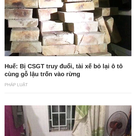
Huế: Bị CSGT truy đuổi, tài xế bỏ lại ô tô
cùng gỗ lậu trốn vào rừng
PHÁP LUẬT