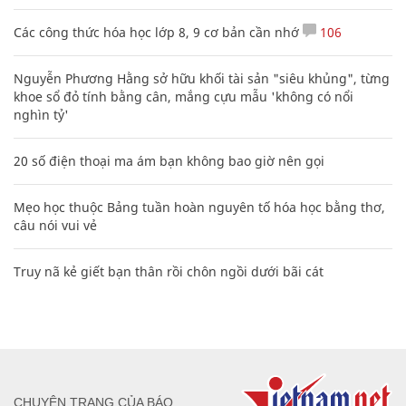
Các công thức hóa học lớp 8, 9 cơ bản cần nhớ
106
Nguyễn Phương Hằng sở hữu khối tài sản "siêu khủng", từng
khoe sổ đỏ tính bằng cân, mắng cựu mẫu 'không có nổi
nghìn tỷ'
20 số điện thoại ma ám bạn không bao giờ nên gọi
Mẹo học thuộc Bảng tuần hoàn nguyên tố hóa học bằng thơ,
câu nói vui vẻ
Truy nã kẻ giết bạn thân rồi chôn ngồi dưới bãi cát
CHUYÊN TRANG CỦA BÁO