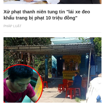
Xử phạt thanh niên tung tin "lái xe đeo
khẩu trang bị phạt 10 triệu đồng"
PHÁP LUẬT