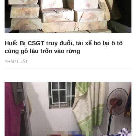
Huế: Bị CSGT truy đuổi, tài xế bỏ lại ô tô
cùng gỗ lậu trốn vào rừng
PHÁP LUẬT