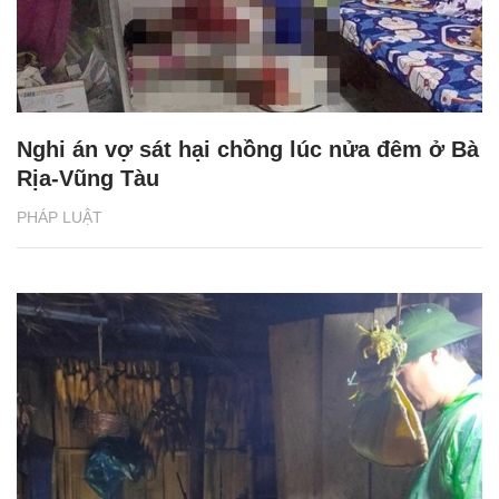
Nghi án vợ sát hại chồng lúc nửa đêm ở Bà
Rịa-Vũng Tàu
PHÁP LUẬT