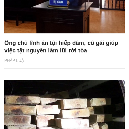
Ông chủ lĩnh án tội hiếp dâm, cô gái giúp
việc tật nguyền lầm lũi rời tòa
PHÁP LUẬT