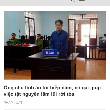
Ông chủ lĩnh án tội hiếp dâm, cô gái giúp
việc tật nguyền lầm lũi rời tòa
PHÁP LUẬT