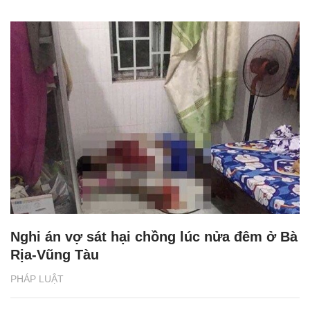
Nghi án vợ sát hại chồng lúc nửa đêm ở Bà
Rịa-Vũng Tàu
PHÁP LUẬT