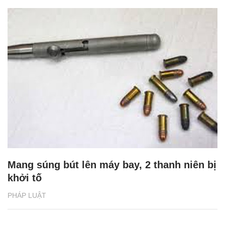
Mang súng bút lên máy bay, 2 thanh niên bị
khởi tố
PHÁP LUẬT