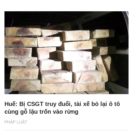
Huế: Bị CSGT truy đuổi, tài xế bỏ lại ô tô
cùng gỗ lậu trốn vào rừng
PHÁP LUẬT