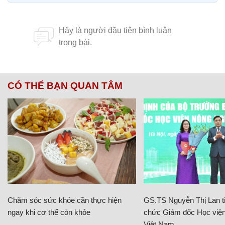
CÓ THỂ BẠN QUAN TÂM
Chăm sóc sức khỏe cần thực hiện
GS.TS Nguyễn Thị Lan ti
ngay khi cơ thể còn khỏe
chức Giám đốc Học viện
Việt Nam