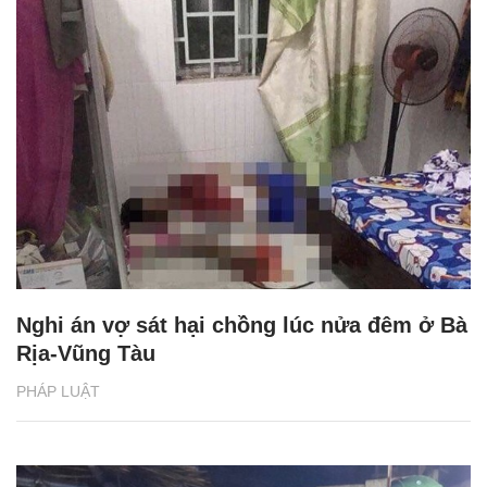
Nghi án vợ sát hại chồng lúc nửa đêm ở Bà
Rịa-Vũng Tàu
PHÁP LUẬT