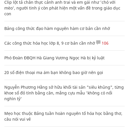
Clip lột tả chân thực cảnh anh trai và em gái như 'chó với
mèo', người tinh ý còn phát hiện một vấn đề trong giáo dục
con
Bảng công thức đạo hàm nguyên hàm cơ bản cần nhớ
Các công thức hóa học lớp 8, 9 cơ bản cần nhớ
106
Phó Đoàn ĐBQH Hà Giang Vương Ngọc Hà bị kỷ luật
20 số điện thoại ma ám bạn không bao giờ nên gọi
Nguyễn Phương Hằng sở hữu khối tài sản "siêu khủng", từng
khoe sổ đỏ tính bằng cân, mắng cựu mẫu 'không có nổi
nghìn tỷ'
Mẹo học thuộc Bảng tuần hoàn nguyên tố hóa học bằng thơ,
câu nói vui vẻ