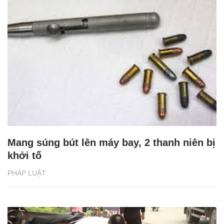
Mang súng bút lên máy bay, 2 thanh niên bị
khởi tố
PHÁP LUẬT