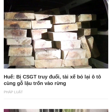
Huế: Bị CSGT truy đuổi, tài xế bỏ lại ô tô
cùng gỗ lậu trốn vào rừng
PHÁP LUẬT