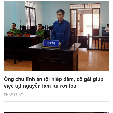
Ông chủ lĩnh án tội hiếp dâm, cô gái giúp
việc tật nguyền lầm lũi rời tòa
PHÁP LUẬT